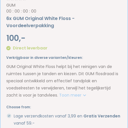
GUM
0
0
:
0
0
:
0
0
:
0
0
6x GUM Original White Floss -
Voordeelverpakking
100,-
Direct leverbaar
Verkrijgbaar in diverse varianten/kleuren:
GUM Original White Floss helpt bij het reinigen van de
ruimtes tussen je tanden en kiezen. Dit GUM flosdraad is
speciaal ontwikkeld om effectief tandplak en
voedselresten te verwijderen, terwijl het tegelijkertijd
zacht is voor je tandvlees.
Toon meer
Choose from:
Lage verzendkosten vanaf 3,99 en
Gratis Verzenden
vanaf 59.-