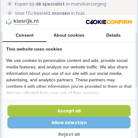
Kopen bij
dé specialist
in mondverzorging
Voor 17u besteld,
morgen
in huis
1 miljoen+
tevreden klanten
Consent
About cookies
Details
Heb je een vraag over dit product?
This website uses cookies
Onze specialisten helpen je graag! Spreek ons aan
in de chat of stuur een e-mail.
We use cookies to personalize content and ads, provide social
media features, and analyze our website traffic. We also share
Stuur e-mail
information about your use of our site with our social media,
advertising, and analytics partners. These partners may
combine it with other information you've provided to them or that
they've collected from your use of their services.
Productomschrijving
Accept all
Reviews
Allow selection
Reject all