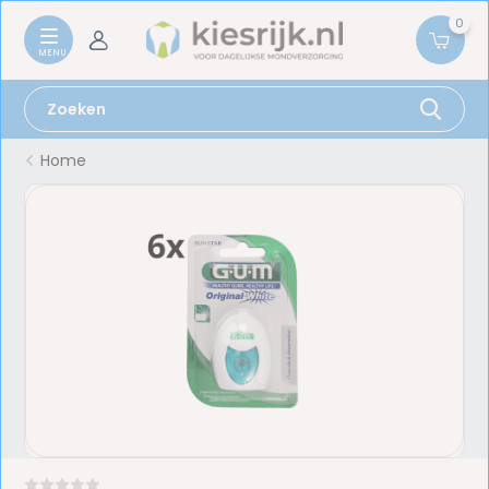
0
Home