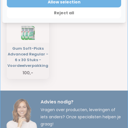
Allow selection
Laatst bekeken producten
Reject all
Gum Soft-Picks
Advanced Regular -
6 x 30 Stuks -
Voordeelverpakking
100,-
Advies nodig?
Vragen over producten, leveringen of
iets anders? Onze specialisten helpen je
graag!