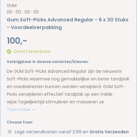
GUM
0
0
:
0
0
:
0
0
:
0
0
Gum Soft-Picks Advanced Regular - 6 x 30 Stuks
- Voordeelverpakking
100,-
Direct leverbaar
Verkrijgbaar in diverse varianten/kleuren:
De GUM Soft-Picks Advanced Regular zijn de nieuwste
Soft-Picks waarmee nog gemakkelijker en beter tandplak
en voedselresten kunnen worden verwijderd. GUM Soft-
Picks verwijderen effectief tandplak op een milde
wijze.Tegelijkertijd stimuleren en masseren ze
Toon meer
Choose from:
Lage verzendkosten vanaf 3,99 en
Gratis Verzenden