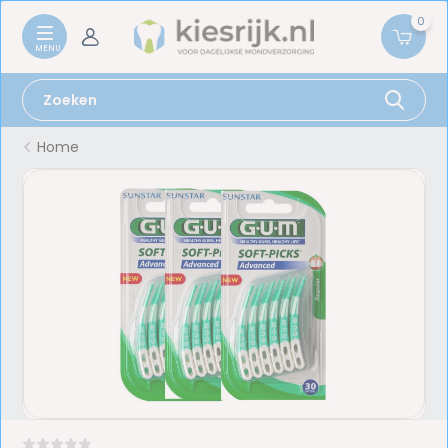
0
Home