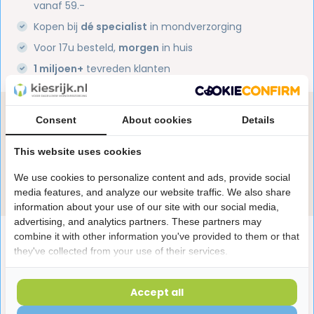
vanaf 59.-
Kopen bij
dé specialist
in mondverzorging
Voor 17u besteld,
morgen
in huis
1 miljoen+
tevreden klanten
Heb je een vraag over dit product?
Consent
About cookies
Details
Onze specialisten helpen je graag! Spreek ons aan
in de chat of stuur een e-mail.
This website uses cookies
We use cookies to personalize content and ads, provide social
Stuur e-mail
media features, and analyze our website traffic. We also share
information about your use of our site with our social media,
advertising, and analytics partners. These partners may
Productomschrijving
combine it with other information you've provided to them or that
they've collected from your use of their services.
Reviews
Accept all