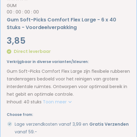
GUM
0
0
:
0
0
:
0
0
:
0
0
Gum Soft-Picks Comfort Flex Large - 6 x 40
Stuks - Voordeelverpakking
3,85
Direct leverbaar
Verkrijgbaar in diverse varianten/kleuren:
Gum Soft-Picks Comfort Flex Large zijn flexibele rubberen
tandenragers bedoeld voor het reinigen van grotere
interdentale ruimtes. Ontworpen voor optimaal bereik in
het gebit en optimale controle.
Inhoud: 40 stuks
Toon meer
Choose from:
Lage verzendkosten vanaf 3,99 en
Gratis Verzenden
vanaf 59.-