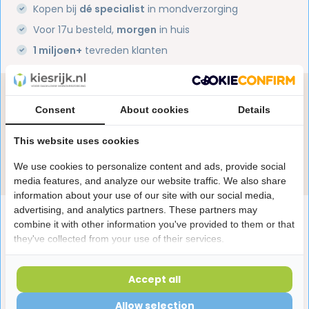
Kopen bij
dé specialist
in mondverzorging
Voor 17u besteld,
morgen
in huis
1 miljoen+
tevreden klanten
Heb je een vraag over dit product?
Consent
About cookies
Details
Onze specialisten helpen je graag! Spreek ons aan
in de chat of stuur een e-mail.
This website uses cookies
Stuur e-mail
We use cookies to personalize content and ads, provide social
media features, and analyze our website traffic. We also share
information about your use of our site with our social media,
advertising, and analytics partners. These partners may
Productomschrijving
combine it with other information you've provided to them or that
they've collected from your use of their services.
Reviews
Accept all
Allow selection