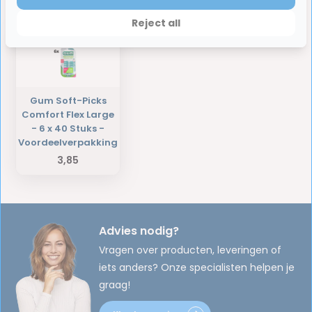
Laatst bekeken producten
Reject all
Gum Soft-Picks
Comfort Flex Large
- 6 x 40 Stuks -
Voordeelverpakking
3,85
Advies nodig?
Vragen over producten, leveringen of
iets anders? Onze specialisten helpen je
graag!