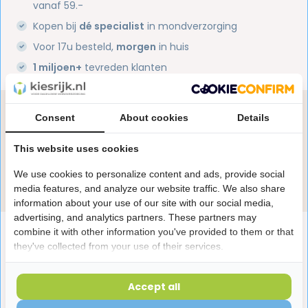
vanaf 59.-
Kopen bij
dé specialist
in mondverzorging
Voor 17u besteld,
morgen
in huis
1 miljoen+
tevreden klanten
Heb je een vraag over dit product?
Consent
About cookies
Details
Onze specialisten helpen je graag! Spreek ons aan
in de chat of stuur een e-mail.
This website uses cookies
We use cookies to personalize content and ads, provide social
Stuur e-mail
media features, and analyze our website traffic. We also share
information about your use of our site with our social media,
advertising, and analytics partners. These partners may
Productomschrijving
combine it with other information you've provided to them or that
they've collected from your use of their services.
Reviews
Accept all