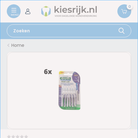
0
Home