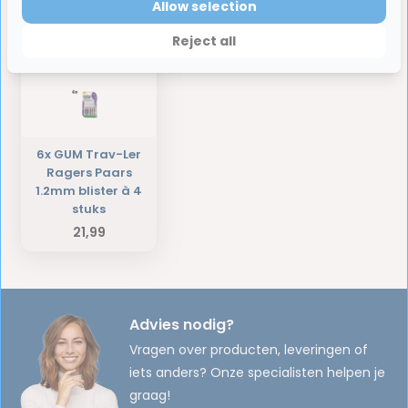
Allow selection
Laatst bekeken producten
Reject all
6x GUM Trav-Ler
Ragers Paars
1.2mm blister à 4
stuks
21,99
Advies nodig?
Vragen over producten, leveringen of
iets anders? Onze specialisten helpen je
graag!