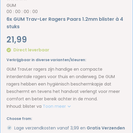
GUM
0
0
:
0
0
:
0
0
:
0
0
6x GUM Trav-Ler Ragers Paars 1.2mm blister à 4
stuks
21,99
Direct leverbaar
Verkrijgbaar in diverse varianten/kleuren:
GUM TravLer ragers zijn handige en compacte
interdentale ragers voor thuis en onderweg. De GUM
ragers hebben een hygiënisch beschermkapje dat
beschermt en tevens het handvat verlengt voor meer
comfort en beter bereik achter in de mond.
Inhoud: blister va
Toon meer
Choose from:
Lage verzendkosten vanaf 3,99 en
Gratis Verzenden