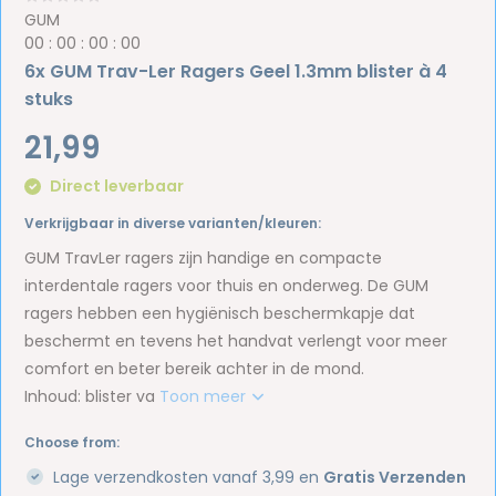
GUM
0
0
:
0
0
:
0
0
:
0
0
6x GUM Trav-Ler Ragers Geel 1.3mm blister à 4
stuks
21,99
Direct leverbaar
Verkrijgbaar in diverse varianten/kleuren:
GUM TravLer ragers zijn handige en compacte
interdentale ragers voor thuis en onderweg. De GUM
ragers hebben een hygiënisch beschermkapje dat
beschermt en tevens het handvat verlengt voor meer
comfort en beter bereik achter in de mond.
Inhoud: blister va
Toon meer
Choose from:
Lage verzendkosten vanaf 3,99 en
Gratis Verzenden