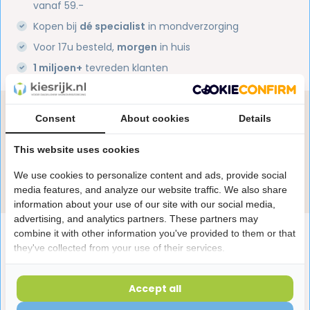
vanaf 59.-
Kopen bij
dé specialist
in mondverzorging
Voor 17u besteld,
morgen
in huis
1 miljoen+
tevreden klanten
Heb je een vraag over dit product?
Consent
About cookies
Details
Onze specialisten helpen je graag! Spreek ons aan
in de chat of stuur een e-mail.
This website uses cookies
We use cookies to personalize content and ads, provide social
Stuur e-mail
media features, and analyze our website traffic. We also share
information about your use of our site with our social media,
advertising, and analytics partners. These partners may
Productomschrijving
combine it with other information you've provided to them or that
they've collected from your use of their services.
Reviews
Accept all