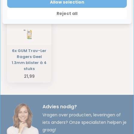
Allow selection
Laatst bekeken producten
Reject all
6x GUM Trav-Ler
Ragers Geel
1.3mm blister à 4
stuks
21,99
Advies nodig?
Vragen over producten, leveringen of
iets anders? Onze specialisten helpen je
graag!