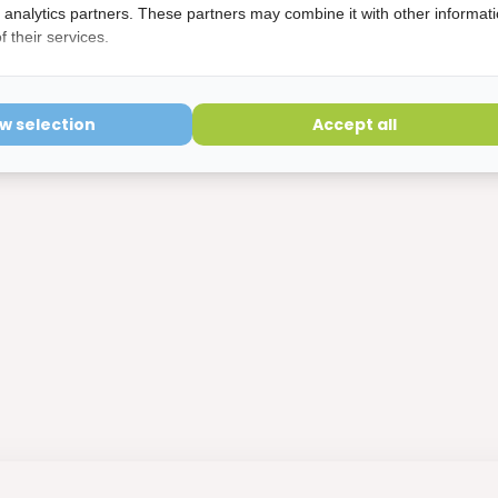
d analytics partners. These partners may combine it with other informat
 their services.
etourvoorwaarden
ow selection
Accept all
ering is verbroken kunnen niet geretourneerd worden en