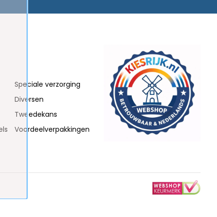
Speciale verzorging
Diversen
Tweedekans
els
Voordeelverpakkingen