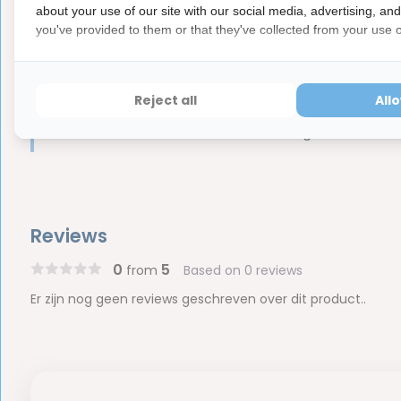
about your use of our site with our social media, advertising, an
Ook verkrijgbaar in maat
Large
you've provided to them or that they've collected from your use of
Let op
Dit is een hygiëne product met aangepaste r
ⓘ
Reject all
All
Hygiëneartikelen waarvan de verzegeling na de lev
hebben ook een waardevermindering van 100%.
Reviews
0
5
from
Based on 0 reviews
Er zijn nog geen reviews geschreven over dit product..