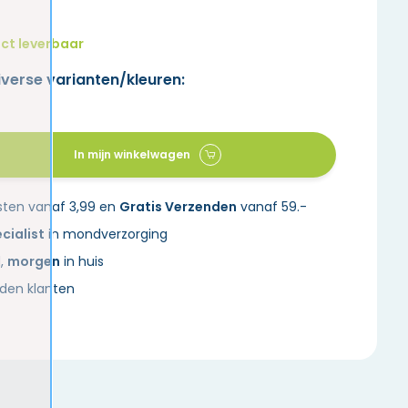
ct leverbaar
iverse varianten/kleuren:
In mijn winkelwagen
sten vanaf 3,99 en
Gratis Verzenden
vanaf 59.-
cialist
in mondverzorging
d,
morgen
in huis
den klanten