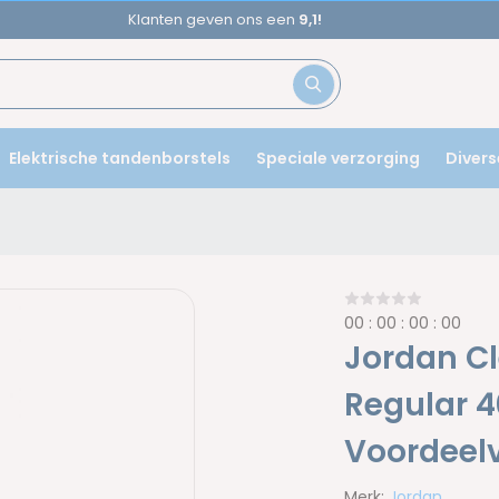
Voor
17u
besteld,
morgen
in huis!
Elektrische tandenborstels
Speciale verzorging
Divers
0
0
:
0
0
:
0
0
:
0
0
Jordan Cl
Regular 4
Voordeelv
Merk:
Jordan