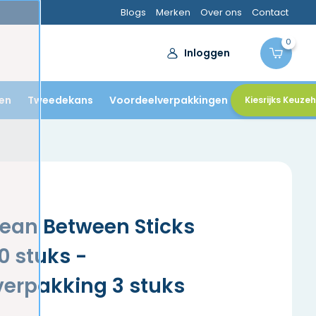
Blogs
Merken
Over ons
Contact
0
Inloggen
en
Tweedekans
Voordeelverpakkingen
Kiesrijks Keuze
ean Between Sticks
0 stuks -
erpakking 3 stuks