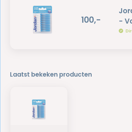
Jor
100,-
- V
Dir
Laatst bekeken producten