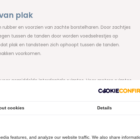
 van plak
 rubber en voorzien van zachte borstelharen. Door zachtjes
egen tussen de tanden door worden voedselrestjes op
 dat plak en tandsteen zich ophoopt tussen de tanden.
makken voorkomen.
voor gemiddelde interdentale ruimtes. Voor grotere ruimtes
ks maat
Large
aan.
out cookies
Details
edia features, and analyze our website traffic. We also share informati