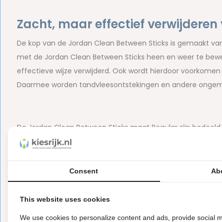
Zacht, maar effectief verwijderen
De kop van de Jordan Clean Between Sticks is gemaakt van
met de Jordan Clean Between Sticks heen en weer te bew
effectieve wijze verwijderd. Ook wordt hierdoor voorkomen
Daarmee worden tandvleesontstekingen en andere onge
De Jordan Clean Between Sticks maat Regular zijn bedoeld 
tussen de tanden raden wij de Jordan Clean Between Stic
Consent
Ab
Inhoud van de verpakking:
This website uses cookies
40x Jordan Clean Between Sticks - Regular
We use cookies to personalize content and ads, provide social m
Merk:
Jordan