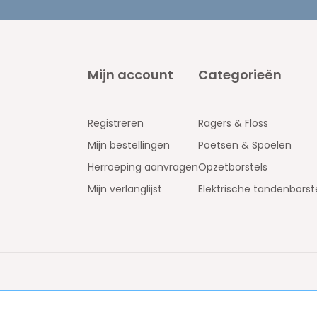
Mijn account
Categorieën
Registreren
Ragers & Floss
Mijn bestellingen
Poetsen & Spoelen
Herroeping aanvragen
Opzetborstels
Mijn verlanglijst
Elektrische tandenborst
jk