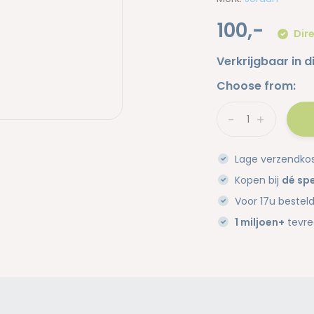
100,-
Dire
Verkrijgbaar in d
Choose from:
-
+
Lage verzendko
Kopen bij
dé spe
Voor 17u bestel
1 miljoen+
tevre