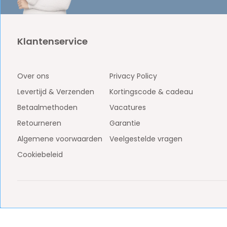
Klantenservice
Over ons
Privacy Policy
Levertijd & Verzenden
Kortingscode & cadeau
Betaalmethoden
Vacatures
Retourneren
Garantie
Algemene voorwaarden
Veelgestelde vragen
Cookiebeleid
BTW: NL861887438B01
KvK: 81009453
© Copyright 2026 - Kiesri