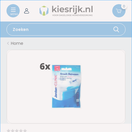
0
Home