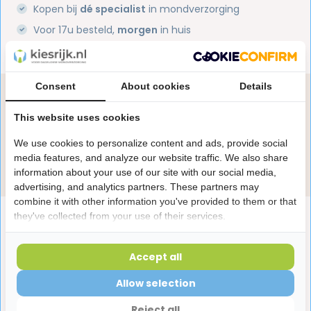
Kopen bij
dé specialist
in mondverzorging
Voor 17u besteld,
morgen
in huis
1 miljoen+
tevreden klanten
Consent
About cookies
Details
Heb je een vraag over dit product?
Onze specialisten helpen je graag! Spreek ons aan
This website uses cookies
in de chat of stuur een e-mail.
We use cookies to personalize content and ads, provide social
media features, and analyze our website traffic. We also share
Stuur e-mail
information about your use of our site with our social media,
advertising, and analytics partners. These partners may
combine it with other information you've provided to them or that
Productomschrijving
they've collected from your use of their services.
Accept all
Reviews
Allow selection
Reject all