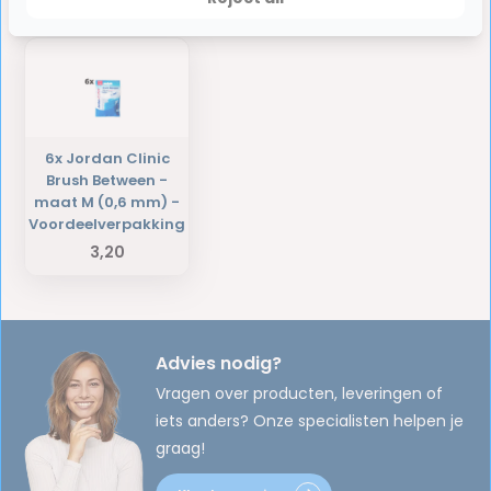
Laatst bekeken producten
6x Jordan Clinic
Brush Between -
maat M (0,6 mm) -
Voordeelverpakking
3,20
Advies nodig?
Vragen over producten, leveringen of
iets anders? Onze specialisten helpen je
graag!