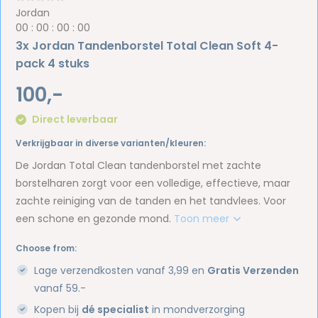
Jordan
0
0
:
0
0
:
0
0
:
0
0
3x Jordan Tandenborstel Total Clean Soft 4-
pack 4 stuks
100,-
Direct leverbaar
Verkrijgbaar in diverse varianten/kleuren:
De Jordan Total Clean tandenborstel met zachte
borstelharen zorgt voor een volledige, effectieve, maar
zachte reiniging van de tanden en het tandvlees. Voor
een schone en gezonde mond.
Toon meer
Choose from:
Lage verzendkosten vanaf 3,99 en
Gratis Verzenden
vanaf 59.-
Kopen bij
dé specialist
in mondverzorging