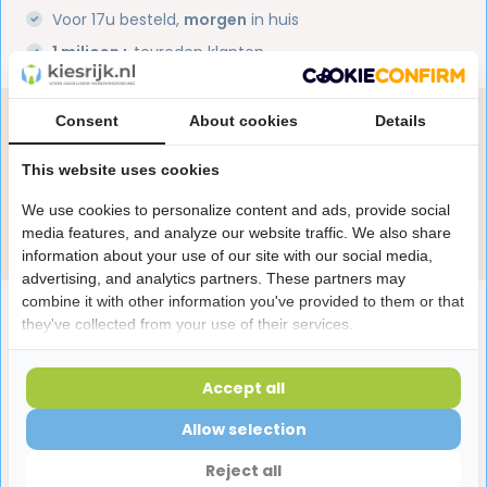
Voor 17u besteld,
morgen
in huis
1 miljoen+
tevreden klanten
Consent
About cookies
Details
Heb je een vraag over dit product?
Onze specialisten helpen je graag! Spreek ons aan
This website uses cookies
in de chat of stuur een e-mail.
We use cookies to personalize content and ads, provide social
Stuur e-mail
media features, and analyze our website traffic. We also share
information about your use of our site with our social media,
advertising, and analytics partners. These partners may
combine it with other information you've provided to them or that
Productomschrijving
they've collected from your use of their services.
Reviews
Accept all
Allow selection
Laatst bekeken producten
Reject all