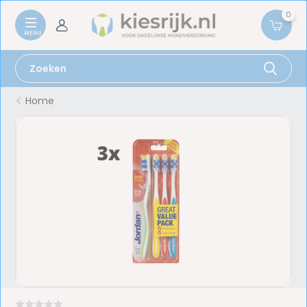
0
Home