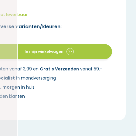
ct leverbaar
iverse varianten/kleuren:
In mijn winkelwagen
sten vanaf 3,99 en
Gratis Verzenden
vanaf 59.-
cialist
in mondverzorging
d,
morgen
in huis
den klanten