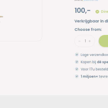
100,-
Dire
Verkrijgbaar in d
Choose from:
-
+
Lage verzendko
Kopen bij
dé spe
Voor 17u bestel
1 miljoen+
tevre