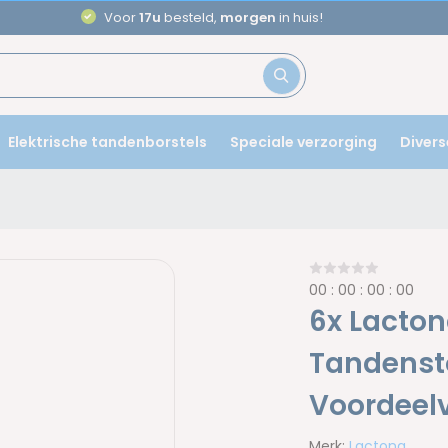
Voor
17u
besteld,
morgen
in huis!
Elektrische tandenborstels
Speciale verzorging
Divers
0
0
:
0
0
:
0
0
:
0
0
6x Lacton
Tandensto
Voordeel
Merk:
Lactona