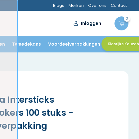
Blogs
Merken
Over ons
Contact
0
Inloggen
en
Tweedekans
Voordeelverpakkingen
Kiesrijks Keuze
a Intersticks
kers 100 stuks -
verpakking