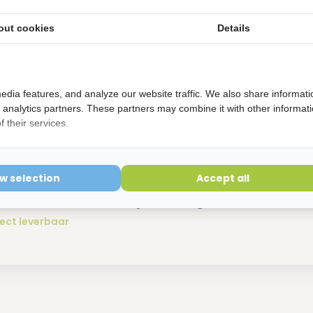
out cookies
Details
edia features, and analyze our website traffic. We also share informati
d analytics partners. These partners may combine it with other informat
 their services.
Lactona Intersticks Tandenstokers 10
ow selection
Accept all
ks - Voordeelverpakking
ect leverbaar