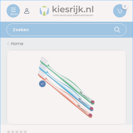
0
Home