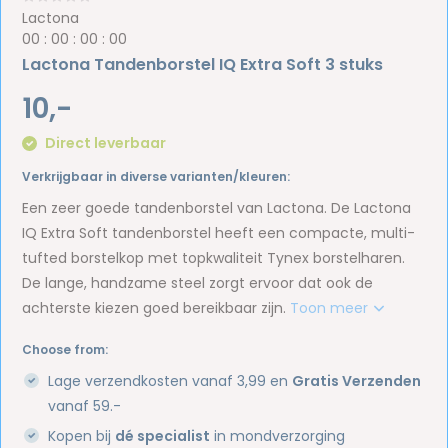
Lactona
0
0
:
0
0
:
0
0
:
0
0
Lactona Tandenborstel IQ Extra Soft 3 stuks
10,-
Direct leverbaar
Verkrijgbaar in diverse varianten/kleuren:
Een zeer goede tandenborstel van Lactona. De Lactona
IQ Extra Soft tandenborstel heeft een compacte, multi-
tufted borstelkop met topkwaliteit Tynex borstelharen.
De lange, handzame steel zorgt ervoor dat ook de
achterste kiezen goed bereikbaar zijn.
Toon meer
Choose from:
Lage verzendkosten vanaf 3,99 en
Gratis Verzenden
vanaf 59.-
Kopen bij
dé specialist
in mondverzorging