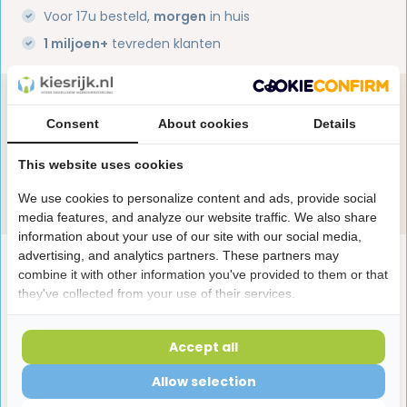
Voor 17u besteld,
morgen
in huis
1 miljoen+
tevreden klanten
Heb je een vraag over dit product?
Consent
About cookies
Details
Onze specialisten helpen je graag! Spreek ons aan
in de chat of stuur een e-mail.
This website uses cookies
Stuur e-mail
We use cookies to personalize content and ads, provide social
media features, and analyze our website traffic. We also share
information about your use of our site with our social media,
advertising, and analytics partners. These partners may
Productomschrijving
combine it with other information you've provided to them or that
they've collected from your use of their services.
Reviews
Accept all
Allow selection
Laatst bekeken producten