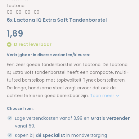
Lactona
0
0
:
0
0
:
0
0
:
0
0
6x Lactona IQ Extra Soft Tandenborstel
1,69
Direct leverbaar
Verkrijgbaar in diverse varianten/kleuren:
Een zeer goede tandenborstel van Lactona. De Lactona
IQ Extra Soft tandenborstel heeft een compacte, multi-
tufted borstelkop met topkwaliteit Tynex borstelharen.
De lange, handzame steel zorgt ervoor dat ook de
achterste kiezen goed bereikbaar zijn.
Toon meer
Choose from:
Lage verzendkosten vanaf 3,99 en
Gratis Verzenden
vanaf 59.-
Kopen bij
dé specialist
in mondverzorging