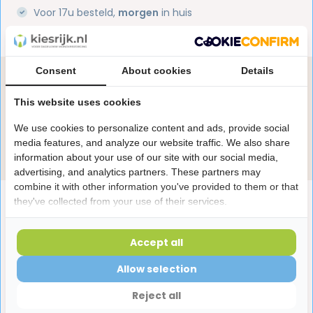
Voor 17u besteld,
morgen
in huis
1 miljoen+
tevreden klanten
Consent
About cookies
Details
Heb je een vraag over dit product?
Onze specialisten helpen je graag! Spreek ons aan
This website uses cookies
in de chat of stuur een e-mail.
We use cookies to personalize content and ads, provide social
media features, and analyze our website traffic. We also share
Stuur e-mail
information about your use of our site with our social media,
advertising, and analytics partners. These partners may
combine it with other information you've provided to them or that
Productomschrijving
they've collected from your use of their services.
Accept all
Reviews
Allow selection
Laatst bekeken producten
Reject all