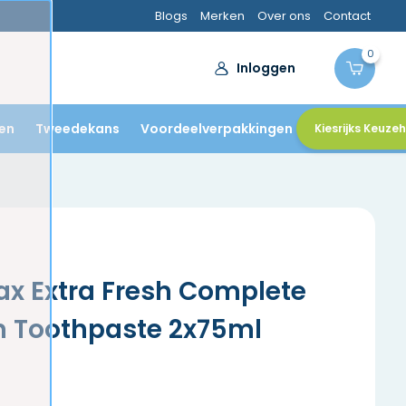
Blogs
Merken
Over ons
Contact
0
Inloggen
en
Tweedekans
Voordeelverpakkingen
Kiesrijks Keuze
x Extra Fresh Complete
n Toothpaste 2x75ml