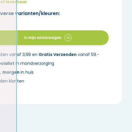
ct leverbaar
iverse varianten/kleuren:
In mijn winkelwagen
sten vanaf 3,99 en
Gratis Verzenden
vanaf 59.-
cialist
in mondverzorging
d,
morgen
in huis
den klanten