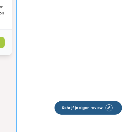
on
ion
Schrijf je eigen review