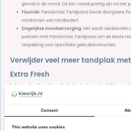
gevoel in de mond. Dit kan vooral prettig zijn na het 
Fluoride:
Parodontax Tandpasta bevat doorgaans fluor
voorkomen van tandbederf.
Dagelijkse mondverzorging:
Het wordt aanbevolen o
poetsen met Parodontax Tandpasta om de beste result
verpakking voor specifieke gebruiksinstructies.
Verwijder veel meer tandplak me
Extra Fresh
Iedereen heeft gedurende de dag last van tandplak en achte
maar twee keer per dag goed poetst met Parodontax tandpa
Parodontax Complete Protection Extra Fresh
vier keer e
tandpasta’s. Dat merk je na zes maanden gebruik, mits je 
Consent
Ab
vandaag nog met poetsen met Parodontax tandpasta en ga
This website uses cookies