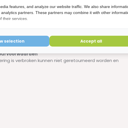
edia features, and analyze our website traffic. We also share informati
d analytics partners. These partners may combine it with other informat
resh - 75 ml
 their services.
. Lees voor gebruik de bijsluiter en/of het etiket.
ow selection
Accept all
etourvoorwaarden
ering is verbroken kunnen niet geretourneerd worden en