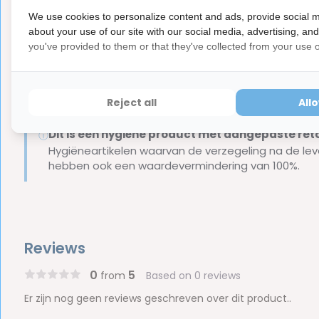
Inhoud van de verpakking
We use cookies to personalize content and ads, provide social m
about your use of our site with our social media, advertising, an
1x Parodontax Tandpasta Complete Protection Extra F
you've provided to them or that they've collected from your use of
Merk:
Parodontax
Let op:
Parodontax tandpasta is een medisch hulpmiddel
Reject all
All
Let op
Dit is een hygiëne product met aangepaste r
ⓘ
Hygiëneartikelen waarvan de verzegeling na de lev
hebben ook een waardevermindering van 100%.
Reviews
0
5
from
Based on 0 reviews
Er zijn nog geen reviews geschreven over dit product..