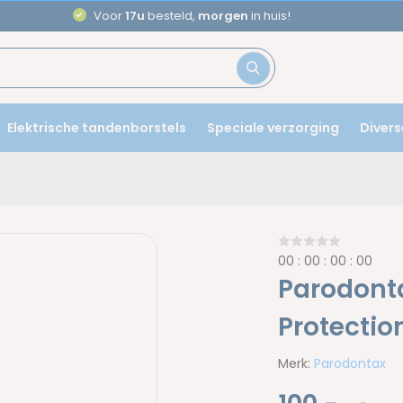
Voor
17u
besteld,
morgen
in huis!
Elektrische tandenborstels
Speciale verzorging
Divers
0
0
:
0
0
:
0
0
:
0
0
Parodonta
Protectio
Merk:
Parodontax