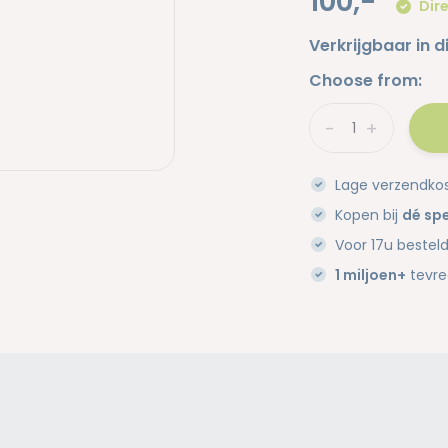
100,-
Dire
Verkrijgbaar in d
Choose from:
-
+
Lage verzendko
Kopen bij
dé spe
Voor 17u bestel
1 miljoen+
tevre