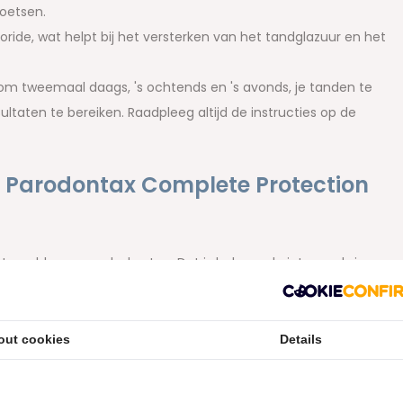
poetsen.
ide, wat helpt bij het versterken van het tandglazuur en het
m tweemaal daags, 's ochtends en 's avonds, je tanden te
aten te bereiken. Raadpleeg altijd de instructies op de
t Parodontax Complete Protection
rgebleven voedselresten. Dat is helemaal niet erg, als je
sta. Het grote voordeel van deze tandpasta is namelijk dat
ffectiever is in het verwijderen van tandplak dan andere
twee keer per dag twee minuten per keer poetst. Dus start
out cookies
Details
 voor een gezond en sterk gebit… iedere dag opnieuw!