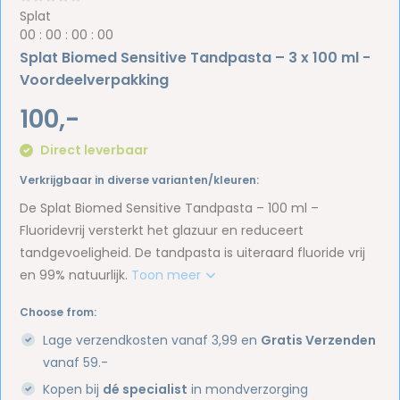
Splat
0
0
:
0
0
:
0
0
:
0
0
Splat Biomed Sensitive Tandpasta – 3 x 100 ml -
Voordeelverpakking
100,-
Direct leverbaar
Verkrijgbaar in diverse varianten/kleuren:
De Splat Biomed Sensitive Tandpasta – 100 ml –
Fluoridevrij versterkt het glazuur en reduceert
tandgevoeligheid. De tandpasta is uiteraard fluoride vrij
en 99% natuurlijk.
Toon meer
Choose from:
Lage verzendkosten vanaf 3,99 en
Gratis Verzenden
vanaf 59.-
Kopen bij
dé specialist
in mondverzorging