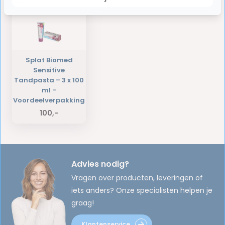
Splat Biomed
Sensitive
Tandpasta – 3 x 100
ml -
Voordeelverpakking
100,-
Advies nodig?
Vragen over producten, leveringen of
iets anders? Onze specialisten helpen je
graag!
Klantenservice