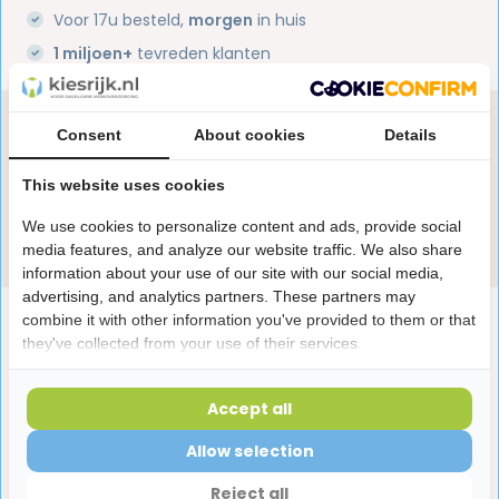
Voor 17u besteld,
morgen
in huis
1 miljoen+
tevreden klanten
Heb je een vraag over dit product?
Consent
About cookies
Details
Onze specialisten helpen je graag! Spreek ons aan
in de chat of stuur een e-mail.
This website uses cookies
We use cookies to personalize content and ads, provide social
Stuur e-mail
media features, and analyze our website traffic. We also share
information about your use of our site with our social media,
advertising, and analytics partners. These partners may
Productomschrijving
combine it with other information you've provided to them or that
they've collected from your use of their services.
Reviews
Accept all
Allow selection
Laatst bekeken producten
Reject all