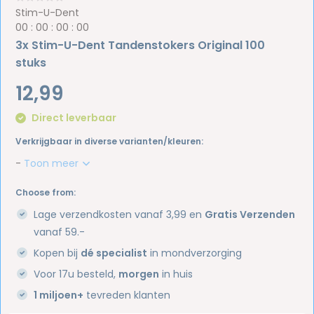
Stim-U-Dent
0
0
:
0
0
:
0
0
:
0
0
3x Stim-U-Dent Tandenstokers Original 100
stuks
12,99
Direct leverbaar
Verkrijgbaar in diverse varianten/kleuren:
-
Toon meer
Choose from:
Lage verzendkosten vanaf 3,99 en
Gratis Verzenden
vanaf 59.-
Kopen bij
dé specialist
in mondverzorging
Voor 17u besteld,
morgen
in huis
1 miljoen+
tevreden klanten