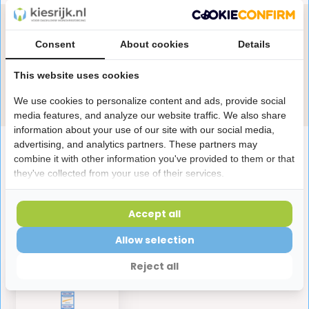
Heb je een vraag over dit product?
Consent
About cookies
Details
Onze specialisten helpen je graag! Spreek ons aan
in de chat of stuur een e-mail.
This website uses cookies
Stuur e-mail
We use cookies to personalize content and ads, provide social
media features, and analyze our website traffic. We also share
information about your use of our site with our social media,
advertising, and analytics partners. These partners may
Productomschrijving
combine it with other information you've provided to them or that
they've collected from your use of their services.
Reviews
Accept all
Laatst bekeken producten
Allow selection
Reject all