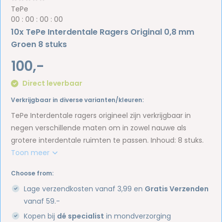
TePe
0
0
:
0
0
:
0
0
:
0
0
10x TePe Interdentale Ragers Original 0,8 mm
Groen 8 stuks
100,-
Direct leverbaar
Verkrijgbaar in diverse varianten/kleuren:
TePe Interdentale ragers origineel zijn verkrijgbaar in
negen verschillende maten om in zowel nauwe als
grotere interdentale ruimten te passen. Inhoud: 8 stuks.
Toon meer
Choose from:
Lage verzendkosten vanaf 3,99 en
Gratis Verzenden
vanaf 59.-
Kopen bij
dé specialist
in mondverzorging