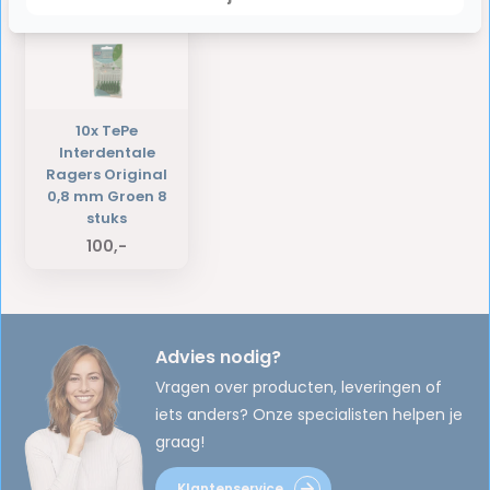
10x TePe
Interdentale
Ragers Original
0,8 mm Groen 8
stuks
100,-
Advies nodig?
Vragen over producten, leveringen of
iets anders? Onze specialisten helpen je
graag!
Klantenservice