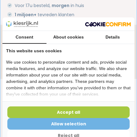
Voor 17u besteld,
morgen
in huis
1 miljoen+
tevreden klanten
Heb je een vraag over dit product?
Consent
About cookies
Details
Onze specialisten helpen je graag! Spreek ons aan
in de chat of stuur een e-mail.
This website uses cookies
We use cookies to personalize content and ads, provide social
Stuur e-mail
media features, and analyze our website traffic. We also share
information about your use of our site with our social media,
advertising, and analytics partners. These partners may
Productomschrijving
combine it with other information you've provided to them or that
they've collected from your use of their services.
Reviews
Accept all
Allow selection
Laatst bekeken producten
Reject all