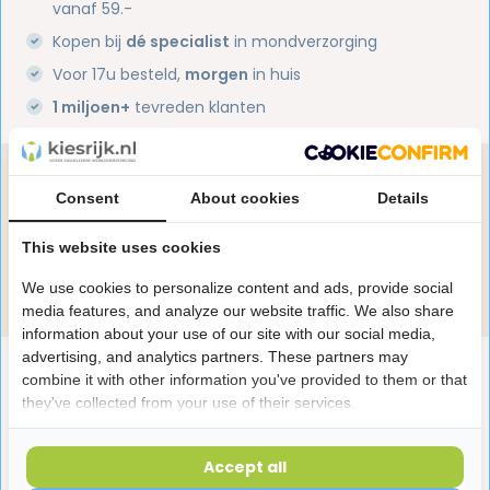
vanaf 59.-
Kopen bij
dé specialist
in mondverzorging
Voor 17u besteld,
morgen
in huis
1 miljoen+
tevreden klanten
Heb je een vraag over dit product?
Consent
About cookies
Details
Onze specialisten helpen je graag! Spreek ons aan
in de chat of stuur een e-mail.
This website uses cookies
Stuur e-mail
We use cookies to personalize content and ads, provide social
media features, and analyze our website traffic. We also share
information about your use of our site with our social media,
advertising, and analytics partners. These partners may
Productomschrijving
combine it with other information you've provided to them or that
they've collected from your use of their services.
Reviews
Accept all