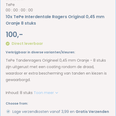
TePe
0
0
:
0
0
:
0
0
:
0
0
10x TePe Interdentale Ragers Original 0,45 mm
Oranje 8 stuks
100,-
Direct leverbaar
Verkrijgbaar in diverse varianten/kleuren:
TePe Tandenragers Origineel 0,45 mm Oranje - 8 stuks
zijn uitgerust met een coating rondom de draad,
waardoor er extra bescherming van tanden en kiezen is
gewaarborgd.
Inhoud: 8 stuks
Toon meer
Choose from:
Lage verzendkosten vanaf 3,99 en
Gratis Verzenden