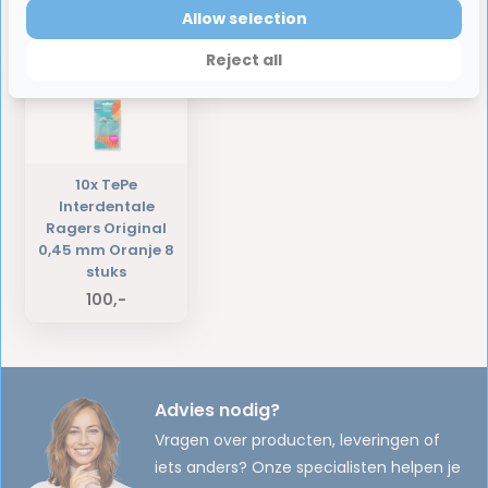
Allow selection
Laatst bekeken producten
Reject all
10x TePe
Interdentale
Ragers Original
0,45 mm Oranje 8
stuks
100,-
Advies nodig?
Vragen over producten, leveringen of
iets anders? Onze specialisten helpen je