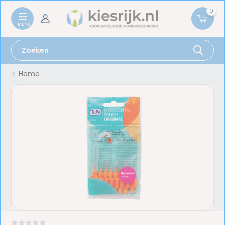
0
Home