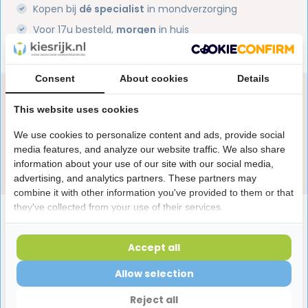
Kopen bij
dé specialist
in mondverzorging
Voor 17u besteld,
morgen
in huis
1 miljoen+
tevreden klanten
Consent
About cookies
Details
Heb je een vraag over dit product?
This website uses cookies
Onze specialisten helpen je graag! Spreek ons aan
in de chat of stuur een e-mail.
We use cookies to personalize content and ads, provide social
media features, and analyze our website traffic. We also share
Stuur e-mail
information about your use of our site with our social media,
advertising, and analytics partners. These partners may
combine it with other information you've provided to them or that
they've collected from your use of their services.
Productomschrijving
Accept all
Reviews
Allow selection
Reject all