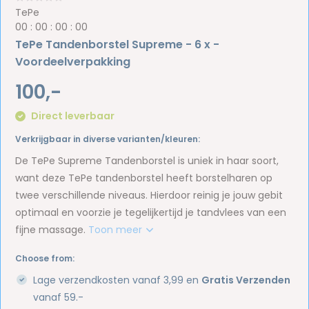
TePe
0
0
:
0
0
:
0
0
:
0
0
TePe Tandenborstel Supreme - 6 x -
Voordeelverpakking
100,-
Direct leverbaar
Verkrijgbaar in diverse varianten/kleuren:
De TePe Supreme Tandenborstel is uniek in haar soort,
want deze TePe tandenborstel heeft borstelharen op
twee verschillende niveaus. Hierdoor reinig je jouw gebit
optimaal en voorzie je tegelijkertijd je tandvlees van een
fijne massage.
Toon meer
Choose from:
Lage verzendkosten vanaf 3,99 en
Gratis Verzenden
vanaf 59.-