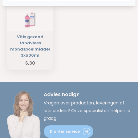
Vitis gezond
tandvlees
mondspoelmiddel
3x500ml
6,30
Advies nodig?
Vragen over producten, leveringen of
iets anders? Onze specialisten helpen je
graag!
Klantenservice