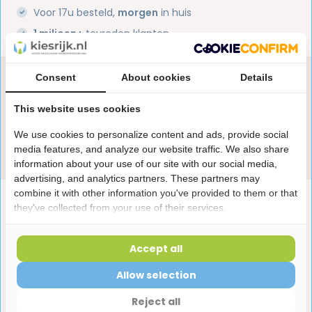
Voor 17u besteld,
morgen
in huis
1 miljoen+
tevreden klanten
Consent
About cookies
Details
Heb je een vraag over dit product?
Onze specialisten helpen je graag! Spreek ons aan
This website uses cookies
in de chat of stuur een e-mail.
We use cookies to personalize content and ads, provide social
Stuur e-mail
media features, and analyze our website traffic. We also share
information about your use of our site with our social media,
advertising, and analytics partners. These partners may
combine it with other information you've provided to them or that
Productomschrijving
they've collected from your use of their services.
Reviews
Accept all
Allow selection
Laatst bekeken producten
Reject all