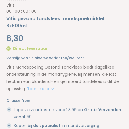
Vitis
0
0
:
0
0
:
0
0
:
0
0
Vitis gezond tandvlees mondspoelmiddel
3x500ml
6,30
Direct leverbaar
Verkrijgbaar in diverse varianten/kleuren:
Vitis Mondspoeling Gezond Tandvlees biedt dagelijkse
ondersteuning in de mondhygiëne. Bij mensen, die last
hebben van bloedend- en geïrriteerd tandvlees is dit dé
oplossing.
Toon meer
Choose from:
Lage verzendkosten vanaf 3,99 en
Gratis Verzenden
vanaf 59.-
Kopen bij
dé specialist
in mondverzorging