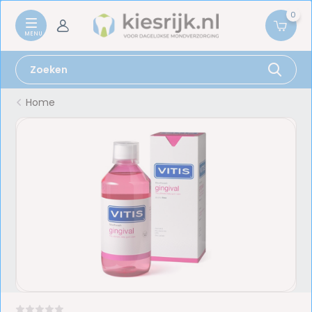
0
Home