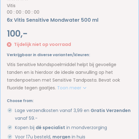
Vitis
0
0
:
0
0
:
0
0
:
0
0
6x Vitis Sensitive Mondwater 500 ml
100,-
Tijdelijk niet op voorraad
Verkrijgbaar in diverse varianten/kleuren:
Vitis Sensitive Mondspoelmiddel helpt bij gevoelige
tanden en is hierdoor de ideale aanvulling op het
tandenpoetsen met Sensitive Tandpasta. Bevat ook
fluoride tegen gaatjes.
Toon meer
Choose from:
Lage verzendkosten vanaf 3,99 en
Gratis Verzenden
vanaf 59.-
Kopen bij
dé specialist
in mondverzorging
Voor 17u besteld,
morgen
in huis