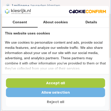
1 miljoen+
tevreden klanten
Heb je een vraag over dit product?
Consent
About cookies
Details
Onze specialisten helpen je graag! Spreek ons aan
This website uses cookies
in de chat of stuur een e-mail.
We use cookies to personalize content and ads, provide social
Stuur e-mail
media features, and analyze our website traffic. We also share
information about your use of our site with our social media,
advertising, and analytics partners. These partners may
combine it with other information you've provided to them or that
Productomschrijving
they've collected from your use of their services.
Reviews
Accept all
Allow selection
Laatst bekeken producten
Reject all