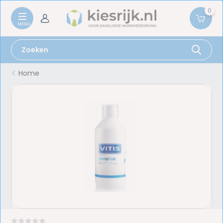
0
Home