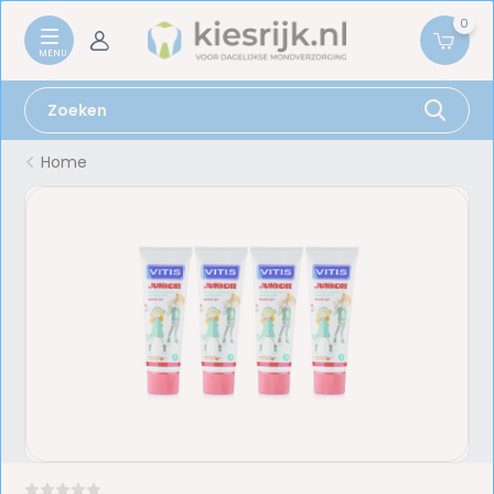
0
Home