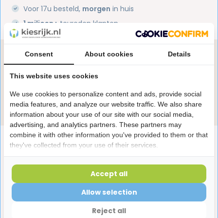
Voor 17u besteld,
morgen
in huis
1 miljoen+
tevreden klanten
Consent
About cookies
Details
Heb je een vraag over dit product?
Onze specialisten helpen je graag! Spreek ons aan
This website uses cookies
in de chat of stuur een e-mail.
We use cookies to personalize content and ads, provide social
Stuur e-mail
media features, and analyze our website traffic. We also share
information about your use of our site with our social media,
advertising, and analytics partners. These partners may
combine it with other information you've provided to them or that
Productomschrijving
they've collected from your use of their services.
Reviews
Accept all
Allow selection
Laatst bekeken producten
Reject all