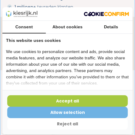
1 miljoen+
tevreden klanten
Heb je een vraag over dit product?
Consent
About cookies
Details
Onze specialisten helpen je graag! Spreek ons aan
This website uses cookies
in de chat of stuur een e-mail.
We use cookies to personalize content and ads, provide social
Stuur e-mail
media features, and analyze our website traffic. We also share
information about your use of our site with our social media,
advertising, and analytics partners. These partners may
combine it with other information you've provided to them or that
Productomschrijving
they've collected from your use of their services.
Reviews
Accept all
Allow selection
Laatst bekeken producten
Reject all