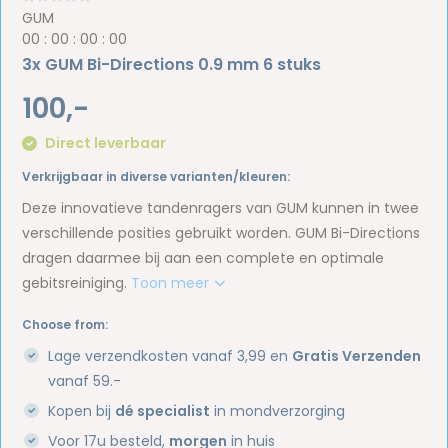
GUM
0
0
:
0
0
:
0
0
:
0
0
3x GUM Bi-Directions 0.9 mm 6 stuks
100,-
Direct leverbaar
Verkrijgbaar in diverse varianten/kleuren:
Deze innovatieve tandenragers van GUM kunnen in twee
verschillende posities gebruikt worden. GUM Bi-Directions
dragen daarmee bij aan een complete en optimale
gebitsreiniging.
Toon meer
Choose from:
Lage verzendkosten vanaf 3,99 en
Gratis Verzenden
vanaf 59.-
Kopen bij
dé specialist
in mondverzorging
Voor 17u besteld,
morgen
in huis