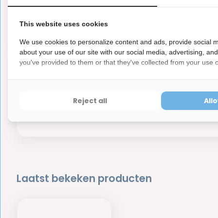
Er zijn nog geen reviews geschreven over dit product..
This website uses cookies
We use cookies to personalize content and ads, provide social m
about your use of our site with our social media, advertising, an
you've provided to them or that they've collected from your use of
4x 
25,95
ml
Reject all
All
Di
Laatst bekeken producten