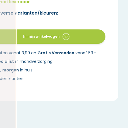
rect leverbaar
iverse varianten/kleuren:
In mijn winkelwagen
sten vanaf 3,99 en
Gratis Verzenden
vanaf 59.-
cialist
in mondverzorging
d,
morgen
in huis
den klanten