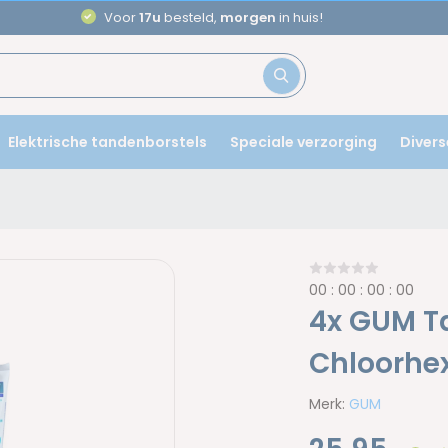
Voor
17u
besteld,
morgen
in huis!
Elektrische tandenborstels
Speciale verzorging
Divers
0
0
:
0
0
:
0
0
:
0
0
4x GUM T
Chloorhex
Merk:
GUM