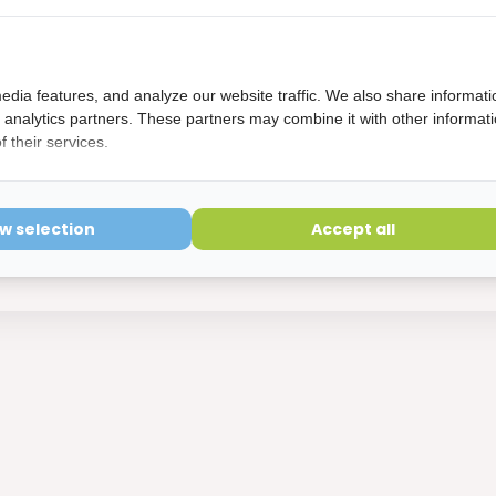
edia features, and analyze our website traffic. We also share informati
d analytics partners. These partners may combine it with other informat
 their services.
GUM Tandpasta 0,06% Chloorhexidin
ow selection
Accept all
rect leverbaar