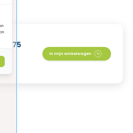
on
ion
e - 75
In mijn winkelwagen