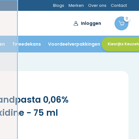
Blogs
Merken
Over ons
Contact
0
Inloggen
en
Tweedekans
Voordeelverpakkingen
Kiesrijks Keuze
andpasta 0,06%
idine - 75 ml