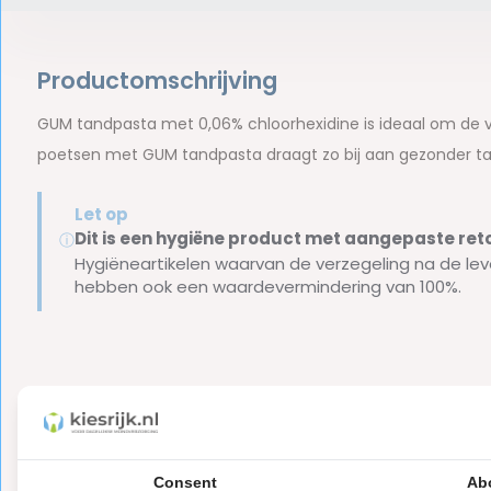
Productomschrijving
GUM tandpasta met 0,06% chloorhexidine is ideaal om de 
poetsen met GUM tandpasta draagt zo bij aan gezonder ta
Let op
Dit is een hygiëne product met aangepaste r
ⓘ
Hygiëneartikelen waarvan de verzegeling na de lev
hebben ook een waardevermindering van 100%.
Reviews
0
5
from
Based on 0 reviews
Consent
Ab