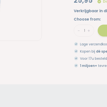
25,95
Di
Verkrijgbaar in d
Choose from:
-
+
Lage verzendko
Kopen bij
dé spe
Voor 17u bestel
1 miljoen+
tevre