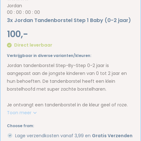
Jordan
0
0
:
0
0
:
0
0
:
0
0
3x Jordan Tandenborstel Step 1 Baby (0-2 jaar)
100,-
Direct leverbaar
Verkrijgbaar in diverse varianten/kleuren:
Jordan tandenborstel Step-By-Step 0-2 jaar is
aangepast aan de jongste kinderen van 0 tot 2 jaar en
hun behoeften. De tandenborstel heeft een klein
borstelhoofd met super zachte borstelharen.
Je ontvangt een tandenborstel in de kleur geel of roze.
Toon meer
Choose from:
Lage verzendkosten vanaf 3,99 en
Gratis Verzenden