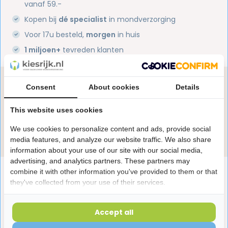
vanaf 59.-
Kopen bij
dé specialist
in mondverzorging
Voor 17u besteld,
morgen
in huis
1 miljoen+
tevreden klanten
Heb je een vraag over dit product?
Consent
About cookies
Details
Onze specialisten helpen je graag! Spreek ons aan
in de chat of stuur een e-mail.
This website uses cookies
We use cookies to personalize content and ads, provide social
Stuur e-mail
media features, and analyze our website traffic. We also share
information about your use of our site with our social media,
advertising, and analytics partners. These partners may
Productomschrijving
combine it with other information you've provided to them or that
they've collected from your use of their services.
Reviews
Accept all