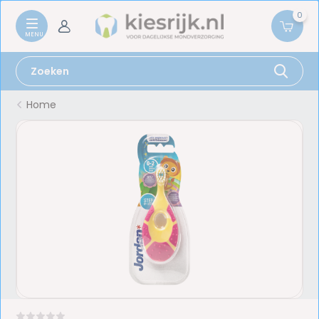
0
Home