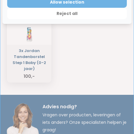
Allow selection
Laatst bekeken producten
Reject all
3x Jordan
Tandenborstel
Step 1 Baby (0-2
jaar)
100,-
Advies nodig?
Vragen over producten, leveringen of
iets anders? Onze specialisten helpen je
graag!