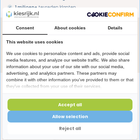
1 miljoen+
tevreden klanten
Heb je een vraag over dit product?
Consent
About cookies
Details
Onze specialisten helpen je graag! Spreek ons aan
This website uses cookies
in de chat of stuur een e-mail.
We use cookies to personalize content and ads, provide social
Stuur e-mail
media features, and analyze our website traffic. We also share
information about your use of our site with our social media,
advertising, and analytics partners. These partners may
combine it with other information you've provided to them or that
Productomschrijving
they've collected from your use of their services.
Reviews
Accept all
Allow selection
Laatst bekeken producten
Reject all