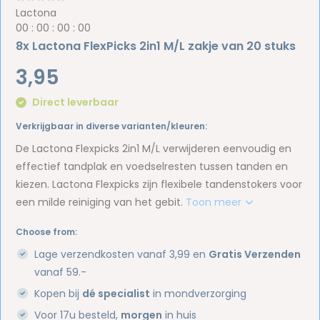
Lactona
0
0
:
0
0
:
0
0
:
0
0
8x Lactona FlexPicks 2in1 M/L zakje van 20 stuks
3,95
Direct leverbaar
Verkrijgbaar in diverse varianten/kleuren:
De Lactona Flexpicks 2in1 M/L verwijderen eenvoudig en
effectief tandplak en voedselresten tussen tanden en
kiezen. Lactona Flexpicks zijn flexibele tandenstokers voor
een milde reiniging van het gebit.
Toon meer
Choose from:
Lage verzendkosten vanaf 3,99 en
Gratis Verzenden
vanaf 59.-
Kopen bij
dé specialist
in mondverzorging
Voor 17u besteld,
morgen
in huis