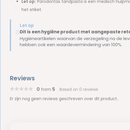
Let op:
Parodontax tandpasta is een medisch hulpmidde
het etiket.
Let op
Dit is een hygiëne product met aangepaste r
ⓘ
Hygiëneartikelen waarvan de verzegeling na de lev
hebben ook een waardevermindering van 100%.
Reviews
0
5
from
Based on 0 reviews
Er zijn nog geen reviews geschreven over dit product..