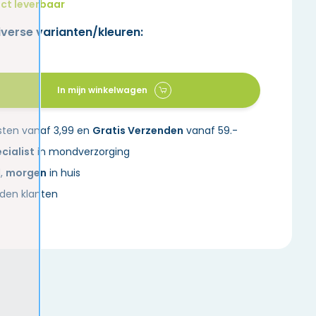
ct leverbaar
iverse varianten/kleuren:
In mijn winkelwagen
sten vanaf 3,99 en
Gratis Verzenden
vanaf 59.-
cialist
in mondverzorging
d,
morgen
in huis
den klanten