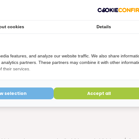
f mondhygiënist
en op de verpakking of zoals aanbevolen door je tandarts of
out cookies
Details
arodontax tandpasta je in jouw situatie het best kunt
Deze kan je deskundig advies geven op basis van je
edia features, and analyze our website traffic. We also share informati
d analytics partners. These partners may combine it with other informat
andpasta Fluoride Vrij
 their services.
nde ingrediënten: Sodium Bicarbonate, Aqua, Glycerin,
charin, Cl 77491.
ow selection
Accept all