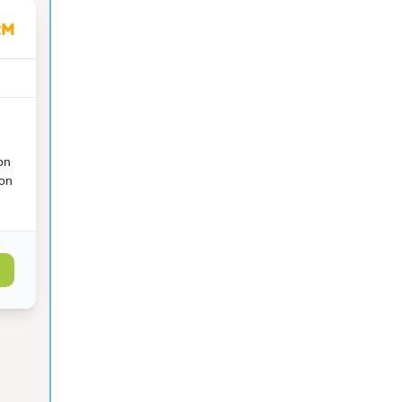
on
ion