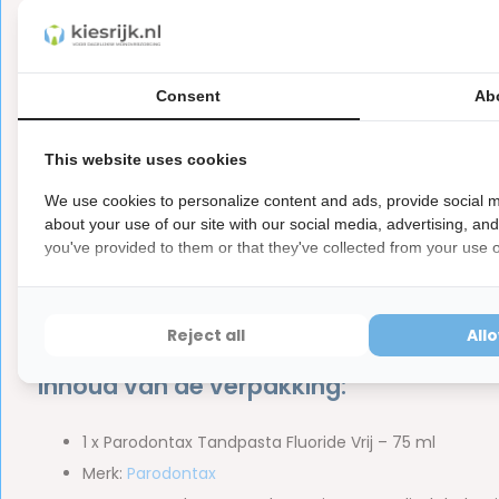
Raadpleeg op tijd een tandarts o
Gebruik Parodontax tandpasta Fluoride Vrij zoals aangegev
mondhygiënist.
Consent
Ab
Heb je specifieke mondproblemen of vraaag je je af welke P
This website uses cookies
gebruiken? Raadpleeg dan een tandarts of mondhygiënist. 
individuele tandheelkundige behoeften.
We use cookies to personalize content and ads, provide social m
about your use of our site with our social media, advertising, an
Ingrediënten van de Parodontax T
you've provided to them or that they've collected from your use of
De Parodontax Tandpasta Fluoride Vrij bestaat uit de volge
Cocamidopropyl Betaine, Aroma, Xanthan Gum, Sodium Sac
Reject all
All
Inhoud van de verpakking:
1 x Parodontax Tandpasta Fluoride Vrij – 75 ml
Merk:
Parodontax