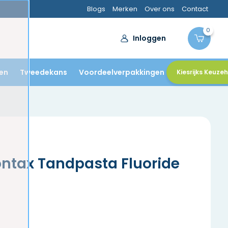
Blogs
Merken
Over ons
Contact
0
Inloggen
en
Tweedekans
Voordeelverpakkingen
Kiesrijks Keuze
ntax Tandpasta Fluoride