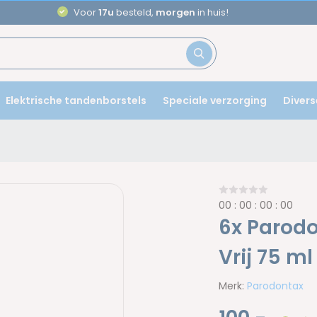
Voor
17u
besteld,
morgen
in huis!
Elektrische tandenborstels
Speciale verzorging
Divers
0
0
:
0
0
:
0
0
:
0
0
6x Parodo
Vrij 75 ml
Merk:
Parodontax