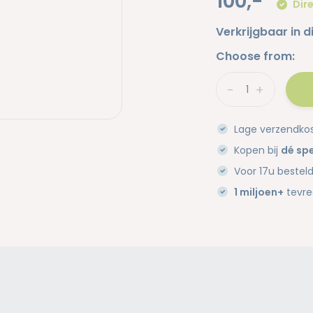
100,-
Dire
Verkrijgbaar in d
Choose from:
-
+
Lage verzendko
Kopen bij
dé spe
Voor 17u bestel
1 miljoen+
tevre