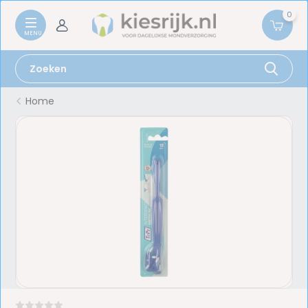
0
Home