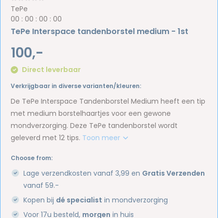
TePe
0
0
:
0
0
:
0
0
:
0
0
TePe Interspace tandenborstel medium - 1st
100,-
Direct leverbaar
Verkrijgbaar in diverse varianten/kleuren:
De TePe Interspace Tandenborstel Medium heeft een tip
met medium borstelhaartjes voor een gewone
mondverzorging. Deze TePe tandenborstel wordt
geleverd met 12 tips.
Toon meer
Choose from:
Lage verzendkosten vanaf 3,99 en
Gratis Verzenden
vanaf 59.-
Kopen bij
dé specialist
in mondverzorging
Voor 17u besteld,
morgen
in huis