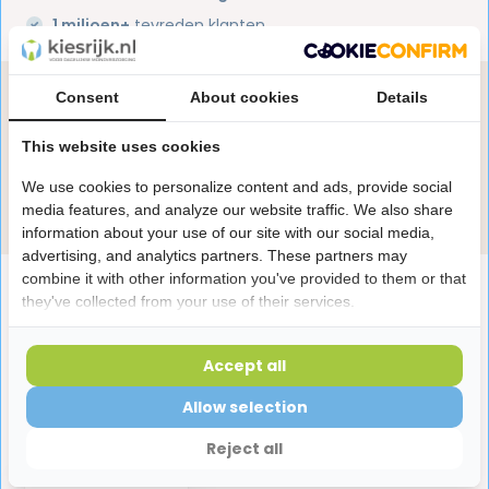
1 miljoen+
tevreden klanten
Heb je een vraag over dit product?
Consent
About cookies
Details
Onze specialisten helpen je graag! Spreek ons aan
This website uses cookies
in de chat of stuur een e-mail.
We use cookies to personalize content and ads, provide social
Stuur e-mail
media features, and analyze our website traffic. We also share
information about your use of our site with our social media,
advertising, and analytics partners. These partners may
combine it with other information you've provided to them or that
Productomschrijving
they've collected from your use of their services.
Reviews
Accept all
Allow selection
Laatst bekeken producten
Reject all