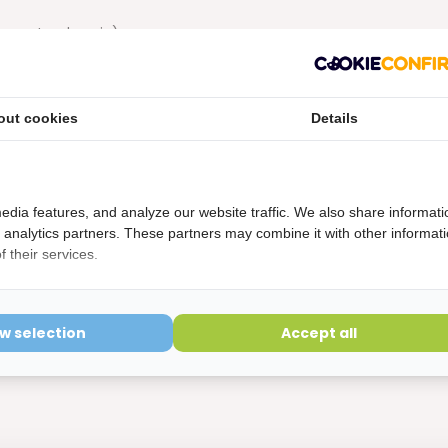
egen tanderosie)
out cookies
Details
etourvoorwaarden
ering is verbroken kunnen niet geretourneerd worden en
edia features, and analyze our website traffic. We also share informati
d analytics partners. These partners may combine it with other informat
 their services.
ow selection
Accept all