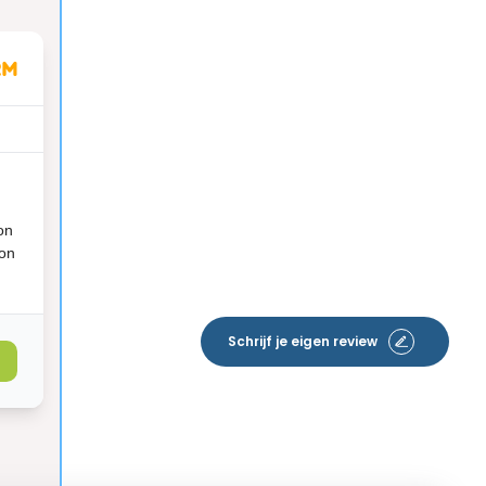
on
ion
Schrijf je eigen review