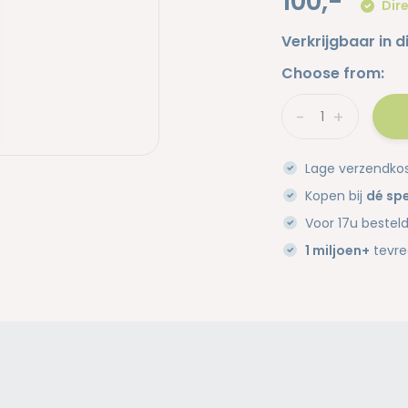
100,-
Dire
Verkrijgbaar in d
Choose from:
-
+
Lage verzendko
Kopen bij
dé spe
Voor 17u bestel
1 miljoen+
tevre