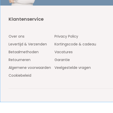
Klantenservice
Over ons
Privacy Policy
Levertijd & Verzenden
Kortingscode & cadeau
Betaalmethoden
Vacatures
Retourneren
Garantie
Algemene voorwaarden
Veelgestelde vragen
Cookiebeleid
BTW: NL861887438B01
KvK: 81009453
© Copyright 2026 - Kiesri