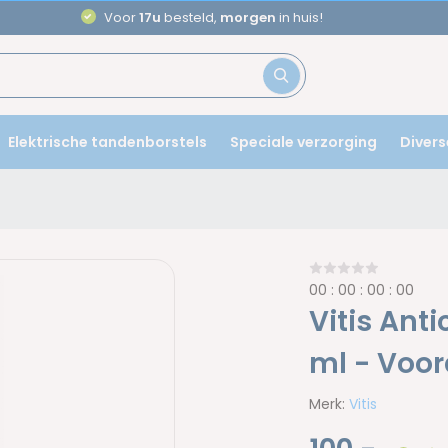
Voor
17u
besteld,
morgen
in huis!
Elektrische tandenborstels
Speciale verzorging
Divers
0
0
:
0
0
:
0
0
:
0
0
Vitis Ant
ml - Voo
Merk:
Vitis