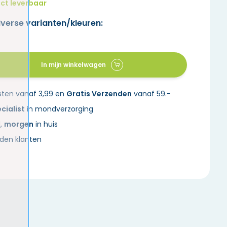
ct leverbaar
iverse varianten/kleuren:
In mijn winkelwagen
sten vanaf 3,99 en
Gratis Verzenden
vanaf 59.-
cialist
in mondverzorging
d,
morgen
in huis
den klanten