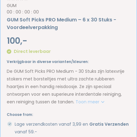
GUM
0
0
:
0
0
:
0
0
:
0
0
GUM Soft Picks PRO Medium – 6 x 30 Stuks -
Voordeelverpakking
100,-
Direct leverbaar
Verkrijgbaar in diverse varianten/kleuren:
De GUM Soft Picks PRO Medium - 30 Stuks zijn latexvrije
stokers met borsteltjes met ultra zachte rubberen
haartjes in een handig reisdoosje. Ze zijn speciaal
ontworpen voor een superieure interdentale reiniging,
een reiniging tussen de tanden.
Toon meer
Choose from:
Lage verzendkosten vanaf 3,99 en
Gratis Verzenden
vanaf 59.-