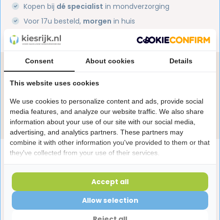
Kopen bij
dé specialist
in mondverzorging
Voor 17u besteld,
morgen
in huis
1 miljoen+
tevreden klanten
Consent
About cookies
Details
Heb je een vraag over dit product?
Onze specialisten helpen je graag! Spreek ons aan
This website uses cookies
in de chat of stuur een e-mail.
We use cookies to personalize content and ads, provide social
media features, and analyze our website traffic. We also share
Stuur e-mail
information about your use of our site with our social media,
advertising, and analytics partners. These partners may
combine it with other information you've provided to them or that
Productomschrijving
they've collected from your use of their services.
Accept all
Reviews
Allow selection
Reject all