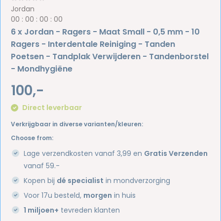
Jordan
0
0
:
0
0
:
0
0
:
0
0
6 x Jordan - Ragers - Maat Small - 0,5 mm - 10
Ragers - Interdentale Reiniging - Tanden
Poetsen - Tandplak Verwijderen - Tandenborstel
- Mondhygiëne
100,-
Direct leverbaar
Verkrijgbaar in diverse varianten/kleuren:
Choose from:
Lage verzendkosten vanaf 3,99 en
Gratis Verzenden
vanaf 59.-
Kopen bij
dé specialist
in mondverzorging
Voor 17u besteld,
morgen
in huis
1 miljoen+
tevreden klanten