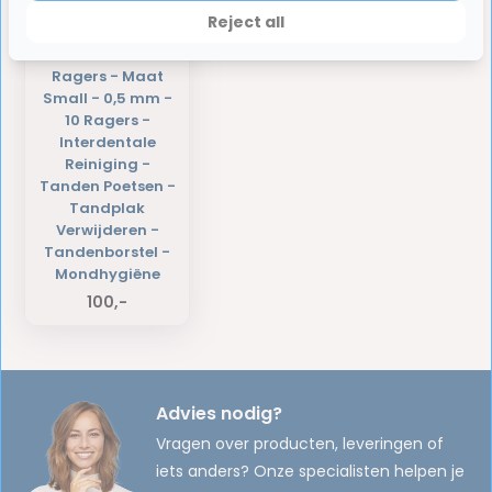
Reject all
6 x Jordan -
Ragers - Maat
Small - 0,5 mm -
10 Ragers -
Interdentale
Reiniging -
Tanden Poetsen -
Tandplak
Verwijderen -
Tandenborstel -
Mondhygiëne
100,-
Advies nodig?
Vragen over producten, leveringen of
iets anders? Onze specialisten helpen je