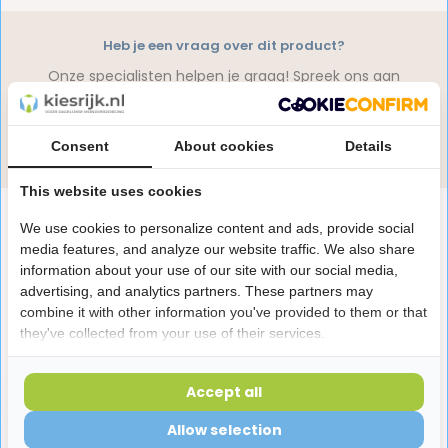
Heb je een vraag over dit product?
Onze specialisten helpen je graag! Spreek ons aan
in de chat of stuur een e-mail.
Stuur e-mail
Consent
About cookies
Details
This website uses cookies
Productomschrijving
We use cookies to personalize content and ads, provide social
media features, and analyze our website traffic. We also share
information about your use of our site with our social media,
Reviews
advertising, and analytics partners. These partners may
combine it with other information you've provided to them or that
they've collected from your use of their services.
Laatst bekeken producten
Accept all
Allow selection