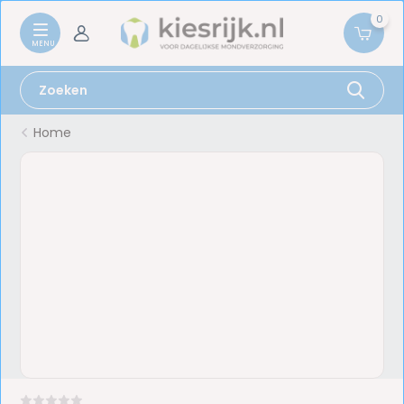
0
Home