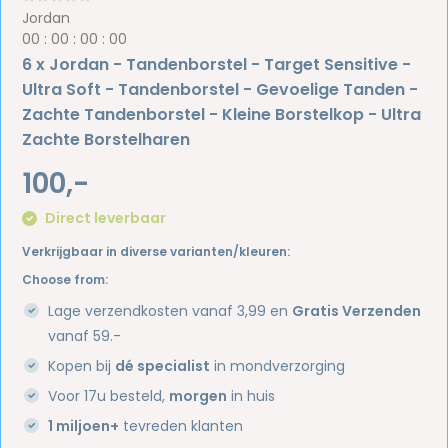
Jordan
0
0
:
0
0
:
0
0
:
0
0
6 x Jordan - Tandenborstel - Target Sensitive -
Ultra Soft - Tandenborstel - Gevoelige Tanden -
Zachte Tandenborstel - Kleine Borstelkop - Ultra
Zachte Borstelharen
100,-
Direct leverbaar
Verkrijgbaar in diverse varianten/kleuren:
Choose from:
Lage verzendkosten vanaf 3,99 en
Gratis Verzenden
vanaf 59.-
Kopen bij
dé specialist
in mondverzorging
Voor 17u besteld,
morgen
in huis
1 miljoen+
tevreden klanten