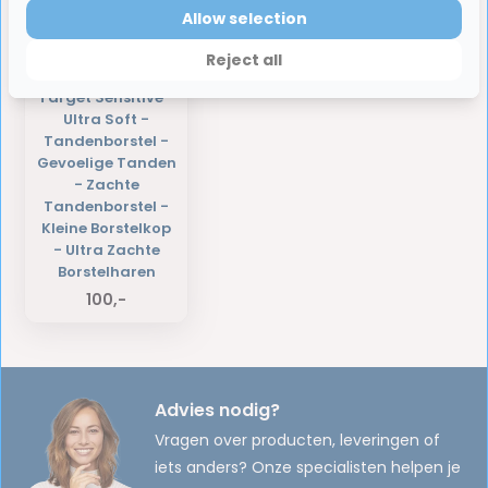
Allow selection
6 x Jordan -
Reject all
Tandenborstel -
Target Sensitive -
Ultra Soft -
Tandenborstel -
Gevoelige Tanden
- Zachte
Tandenborstel -
Kleine Borstelkop
- Ultra Zachte
Borstelharen
100,-
Advies nodig?
Vragen over producten, leveringen of
iets anders? Onze specialisten helpen je