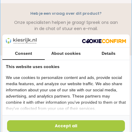
Heb je een vraag over dit product?
Onze specialisten helpen je graag! Spreek ons aan
in de chat of stuur een e-mail.
Stuur e-mail
Consent
About cookies
Details
Productomschrijving
This website uses cookies
We use cookies to personalize content and ads, provide social
Reviews
media features, and analyze our website traffic. We also share
information about your use of our site with our social media,
advertising, and analytics partners. These partners may
combine it with other information you've provided to them or that
Laatst bekeken producten
they've collected from your use of their services.
Accept all