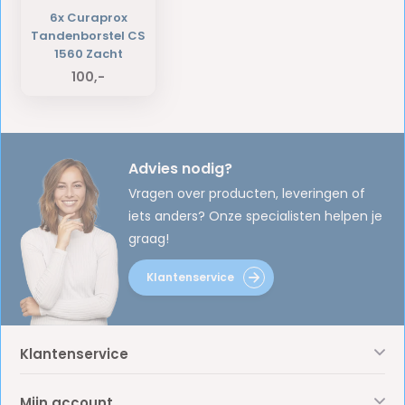
6x Curaprox
Tandenborstel CS
1560 Zacht
100,-
Advies nodig?
Vragen over producten, leveringen of
iets anders? Onze specialisten helpen je
graag!
Klantenservice
Klantenservice
Mijn account