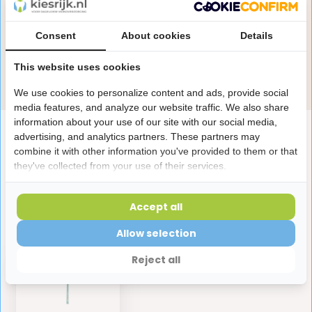
Heb je een vraag over dit product?
Onze specialisten helpen je graag! Spreek ons aan
Consent
About cookies
Details
in de chat of stuur een e-mail.
This website uses cookies
Stuur e-mail
We use cookies to personalize content and ads, provide social
media features, and analyze our website traffic. We also share
information about your use of our site with our social media,
Productomschrijving
advertising, and analytics partners. These partners may
combine it with other information you've provided to them or that
they've collected from your use of their services.
Reviews
Accept all
Laatst bekeken producten
Allow selection
Reject all