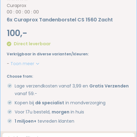
Curaprox
0
0
:
0
0
:
0
0
:
0
0
6x Curaprox Tandenborstel CS 1560 Zacht
100,-
Direct leverbaar
Verkrijgbaar in diverse varianten/kleuren:
-
Toon meer
Choose from:
Lage verzendkosten vanaf 3,99 en
Gratis Verzenden
vanaf 59.-
Kopen bij
dé specialist
in mondverzorging
Voor 17u besteld,
morgen
in huis
1 miljoen+
tevreden klanten