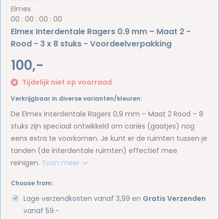
Elmex
0
0
:
0
0
:
0
0
:
0
0
Elmex Interdentale Ragers 0.9 mm – Maat 2 -
Rood - 3 x 8 stuks - Voordeelverpakking
100,-
Tijdelijk niet op voorraad
Verkrijgbaar in diverse varianten/kleuren:
De Elmex Interdentale Ragers 0,9 mm – Maat 2 Rood – 8
stuks zijn speciaal ontwikkeld om cariës (gaatjes) nog
eens extra te voorkomen. Je kunt er de ruimten tussen je
tanden (de interdentale ruimten) effectief mee
reinigen.
Toon meer
Choose from:
Lage verzendkosten vanaf 3,99 en
Gratis Verzenden
vanaf 59.-