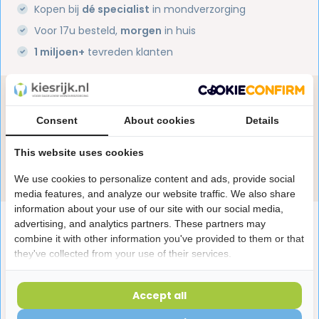
Kopen bij
dé specialist
in mondverzorging
Voor 17u besteld,
morgen
in huis
1 miljoen+
tevreden klanten
Heb je een vraag over dit product?
Onze specialisten helpen je graag! Spreek ons aan
Consent
About cookies
Details
in de chat of stuur een e-mail.
This website uses cookies
Stuur e-mail
We use cookies to personalize content and ads, provide social
media features, and analyze our website traffic. We also share
information about your use of our site with our social media,
Productomschrijving
advertising, and analytics partners. These partners may
combine it with other information you've provided to them or that
they've collected from your use of their services.
Reviews
Accept all