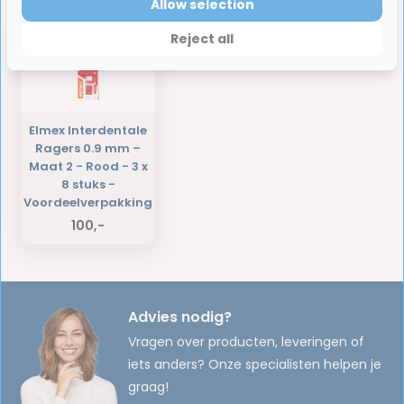
Laatst bekeken producten
Allow selection
Reject all
Elmex Interdentale
Ragers 0.9 mm –
Maat 2 - Rood - 3 x
8 stuks -
Voordeelverpakking
100,-
Advies nodig?
Vragen over producten, leveringen of
iets anders? Onze specialisten helpen je
graag!