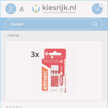
0
Home