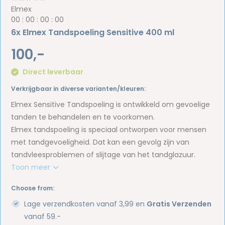
Elmex
0
0
:
0
0
:
0
0
:
0
0
6x Elmex Tandspoeling Sensitive 400 ml
100,-
Direct leverbaar
Verkrijgbaar in diverse varianten/kleuren:
Elmex Sensitive Tandspoeling is ontwikkeld om gevoelige
tanden te behandelen en te voorkomen.
Elmex tandspoeling is speciaal ontworpen voor mensen
met tandgevoeligheid. Dat kan een gevolg zijn van
tandvleesproblemen of slijtage van het tandglazuur.
Toon meer
Choose from:
Lage verzendkosten vanaf 3,99 en
Gratis Verzenden
vanaf 59.-