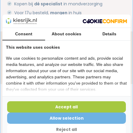
Kopen bij
dé specialist
in mondverzorging
Voor 17u besteld,
morgen
in huis
1 miljoen+
tevreden klanten
Consent
About cookies
Details
Heb je een vraag over dit product?
This website uses cookies
Onze specialisten helpen je graag! Spreek ons aan
in de chat of stuur een e-mail.
We use cookies to personalize content and ads, provide social
media features, and analyze our website traffic. We also share
Stuur e-mail
information about your use of our site with our social media,
advertising, and analytics partners. These partners may
combine it with other information you've provided to them or that
they've collected from your use of their services.
Productomschrijving
Accept all
Reviews
Allow selection
Reject all