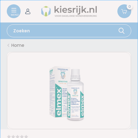
0
Home