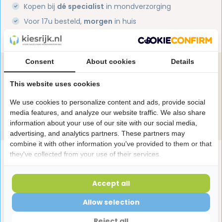
Kopen bij
dé specialist
in mondverzorging
Voor 17u besteld,
morgen
in huis
1 miljoen+
tevreden klanten
Consent
About cookies
Details
Heb je een vraag over dit product?
Onze specialisten helpen je graag! Spreek ons aan
This website uses cookies
in de chat of stuur een e-mail.
We use cookies to personalize content and ads, provide social
media features, and analyze our website traffic. We also share
Stuur e-mail
information about your use of our site with our social media,
advertising, and analytics partners. These partners may
combine it with other information you've provided to them or that
Productomschrijving
they've collected from your use of their services.
Accept all
Reviews
Allow selection
Reject all