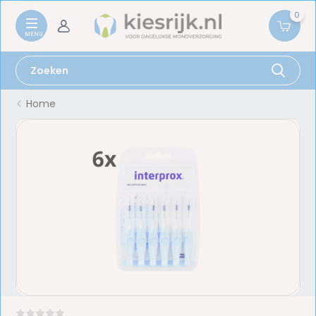
0
Home