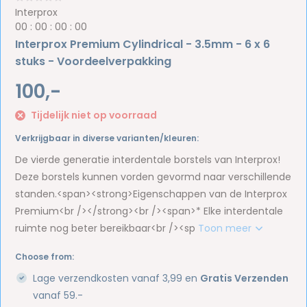
Interprox
0
0
:
0
0
:
0
0
:
0
0
Interprox Premium Cylindrical - 3.5mm - 6 x 6
stuks - Voordeelverpakking
100,-
Tijdelijk niet op voorraad
Verkrijgbaar in diverse varianten/kleuren:
De vierde generatie interdentale borstels van Interprox!
Deze borstels kunnen vorden gevormd naar verschillende
standen.<span><strong>Eigenschappen van de Interprox
Premium<br /></strong><br /><span>* Elke interdentale
ruimte nog beter bereikbaar<br /><sp
Toon meer
Choose from:
Lage verzendkosten vanaf 3,99 en
Gratis Verzenden
vanaf 59.-