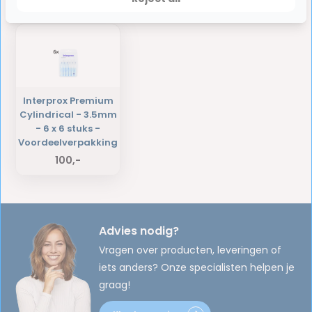
Laatst bekeken producten
Interprox Premium
Cylindrical - 3.5mm
- 6 x 6 stuks -
Voordeelverpakking
100,-
Advies nodig?
Vragen over producten, leveringen of
iets anders? Onze specialisten helpen je
graag!