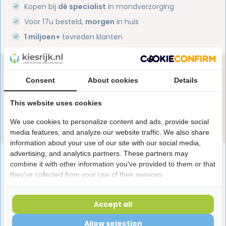
Kopen bij
dé specialist
in mondverzorging
Voor 17u besteld,
morgen
in huis
1 miljoen+
tevreden klanten
Heb je een vraag over dit product?
Consent
About cookies
Details
Onze specialisten helpen je graag! Spreek ons aan
in de chat of stuur een e-mail.
This website uses cookies
Stuur e-mail
We use cookies to personalize content and ads, provide social
media features, and analyze our website traffic. We also share
information about your use of our site with our social media,
advertising, and analytics partners. These partners may
Productomschrijving
combine it with other information you've provided to them or that
they've collected from your use of their services.
Reviews
Accept all
Allow selection