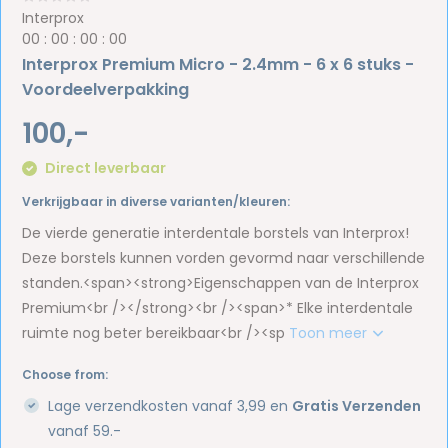
Interprox
0
0
:
0
0
:
0
0
:
0
0
Interprox Premium Micro - 2.4mm - 6 x 6 stuks -
Voordeelverpakking
100,-
Direct leverbaar
Verkrijgbaar in diverse varianten/kleuren:
De vierde generatie interdentale borstels van Interprox!
Deze borstels kunnen vorden gevormd naar verschillende
standen.<span><strong>Eigenschappen van de Interprox
Premium<br /></strong><br /><span>* Elke interdentale
ruimte nog beter bereikbaar<br /><sp
Toon meer
Choose from:
Lage verzendkosten vanaf 3,99 en
Gratis Verzenden
vanaf 59.-