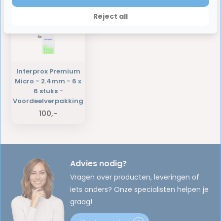
Laatst bekeken producten
Reject all
Interprox Premium
Micro - 2.4mm - 6 x
6 stuks -
Voordeelverpakking
100,-
Advies nodig?
Vragen over producten, leveringen of
iets anders? Onze specialisten helpen je
graag!