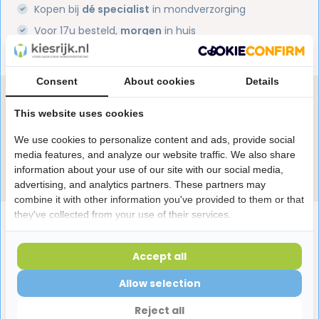
Kopen bij
dé specialist
in mondverzorging
Voor 17u besteld,
morgen
in huis
1 miljoen+
tevreden klanten
Consent
About cookies
Details
Heb je een vraag over dit product?
This website uses cookies
Onze specialisten helpen je graag! Spreek ons aan
in de chat of stuur een e-mail.
We use cookies to personalize content and ads, provide social
media features, and analyze our website traffic. We also share
Stuur e-mail
information about your use of our site with our social media,
advertising, and analytics partners. These partners may
combine it with other information you've provided to them or that
they've collected from your use of their services.
Productomschrijving
Accept all
Reviews
Allow selection
Reject all