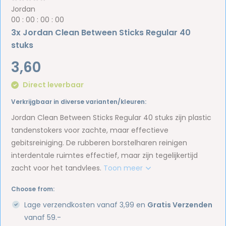
Jordan
0
0
:
0
0
:
0
0
:
0
0
3x Jordan Clean Between Sticks Regular 40
stuks
3,60
Direct leverbaar
Verkrijgbaar in diverse varianten/kleuren:
Jordan Clean Between Sticks Regular 40 stuks zijn plastic
tandenstokers voor zachte, maar effectieve
gebitsreiniging. De rubberen borstelharen reinigen
interdentale ruimtes effectief, maar zijn tegelijkertijd
zacht voor het tandvlees.
Toon meer
Choose from:
Lage verzendkosten vanaf 3,99 en
Gratis Verzenden
vanaf 59.-