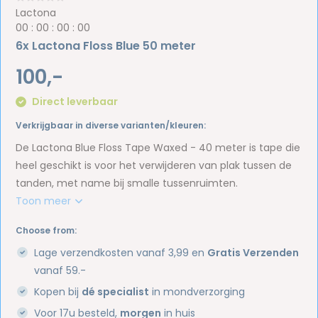
Lactona
0
0
:
0
0
:
0
0
:
0
0
6x Lactona Floss Blue 50 meter
100,-
Direct leverbaar
Verkrijgbaar in diverse varianten/kleuren:
De Lactona Blue Floss Tape Waxed - 40 meter is tape die
heel geschikt is voor het verwijderen van plak tussen de
tanden, met name bij smalle tussenruimten.
Toon meer
Choose from:
Lage verzendkosten vanaf 3,99 en
Gratis Verzenden
vanaf 59.-
Kopen bij
dé specialist
in mondverzorging
Voor 17u besteld,
morgen
in huis