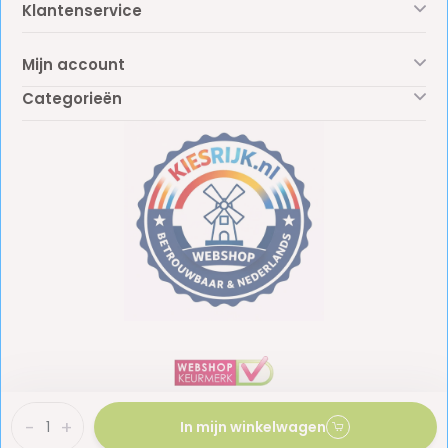
Klantenservice
Mijn account
Categorieën
-
+
In mijn winkelwagen
BTW: NL861887438B01
KvK: 81009453
© Copyright 2026 - Kiesrijk