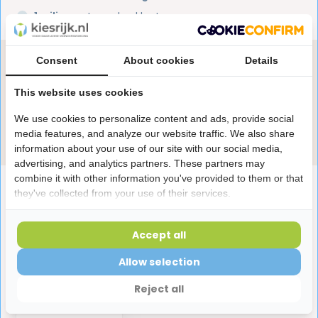
1 miljoen+
tevreden klanten
Consent
About cookies
Details
Heb je een vraag over dit product?
Onze specialisten helpen je graag! Spreek ons aan
This website uses cookies
in de chat of stuur een e-mail.
We use cookies to personalize content and ads, provide social
Stuur e-mail
media features, and analyze our website traffic. We also share
information about your use of our site with our social media,
advertising, and analytics partners. These partners may
combine it with other information you've provided to them or that
Productomschrijving
they've collected from your use of their services.
Reviews
Accept all
Allow selection
Laatst bekeken producten
Reject all