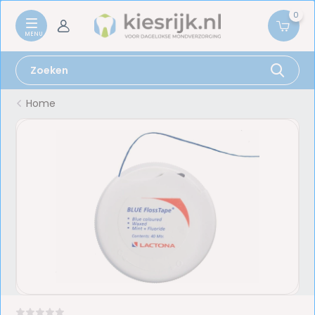
0
Home