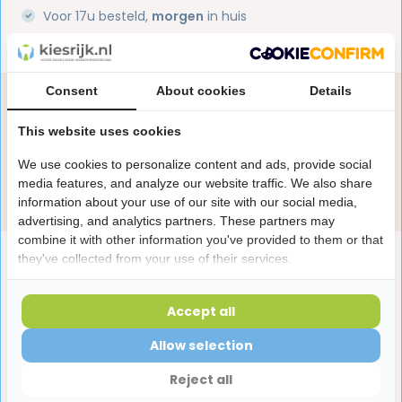
Voor 17u besteld,
morgen
in huis
1 miljoen+
tevreden klanten
Consent
About cookies
Details
Heb je een vraag over dit product?
Onze specialisten helpen je graag! Spreek ons aan
This website uses cookies
in de chat of stuur een e-mail.
We use cookies to personalize content and ads, provide social
media features, and analyze our website traffic. We also share
Stuur e-mail
information about your use of our site with our social media,
advertising, and analytics partners. These partners may
combine it with other information you've provided to them or that
Productomschrijving
they've collected from your use of their services.
Accept all
Reviews
Allow selection
Laatst bekeken producten
Reject all