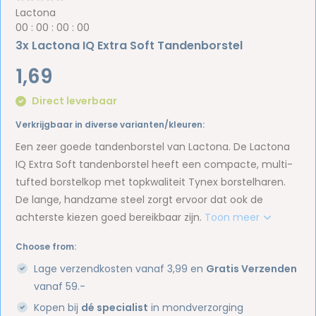
Lactona
0
0
:
0
0
:
0
0
:
0
0
3x Lactona IQ Extra Soft Tandenborstel
1,69
Direct leverbaar
Verkrijgbaar in diverse varianten/kleuren:
Een zeer goede tandenborstel van Lactona. De Lactona
IQ Extra Soft tandenborstel heeft een compacte, multi-
tufted borstelkop met topkwaliteit Tynex borstelharen.
De lange, handzame steel zorgt ervoor dat ook de
achterste kiezen goed bereikbaar zijn.
Toon meer
Choose from:
Lage verzendkosten vanaf 3,99 en
Gratis Verzenden
vanaf 59.-
Kopen bij
dé specialist
in mondverzorging