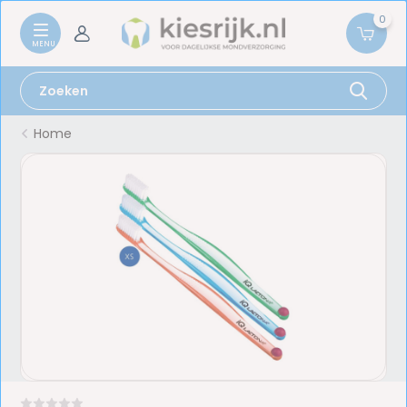
0
Home