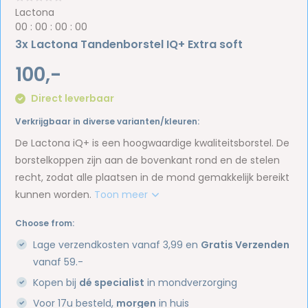
Lactona
0
0
:
0
0
:
0
0
:
0
0
3x Lactona Tandenborstel IQ+ Extra soft
100,-
Direct leverbaar
Verkrijgbaar in diverse varianten/kleuren:
De Lactona iQ+ is een hoogwaardige kwaliteitsborstel. De
borstelkoppen zijn aan de bovenkant rond en de stelen
recht, zodat alle plaatsen in de mond gemakkelijk bereikt
kunnen worden.
Toon meer
Choose from:
Lage verzendkosten vanaf 3,99 en
Gratis Verzenden
vanaf 59.-
Kopen bij
dé specialist
in mondverzorging
Voor 17u besteld,
morgen
in huis