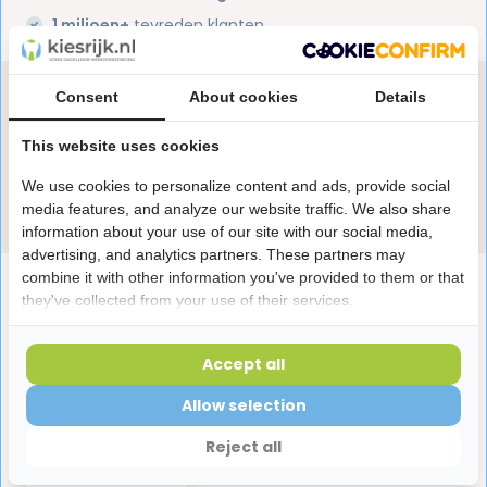
1 miljoen+
tevreden klanten
Heb je een vraag over dit product?
Consent
About cookies
Details
Onze specialisten helpen je graag! Spreek ons aan
This website uses cookies
in de chat of stuur een e-mail.
We use cookies to personalize content and ads, provide social
Stuur e-mail
media features, and analyze our website traffic. We also share
information about your use of our site with our social media,
advertising, and analytics partners. These partners may
combine it with other information you've provided to them or that
Productomschrijving
they've collected from your use of their services.
Reviews
Accept all
Allow selection
Laatst bekeken producten
Reject all