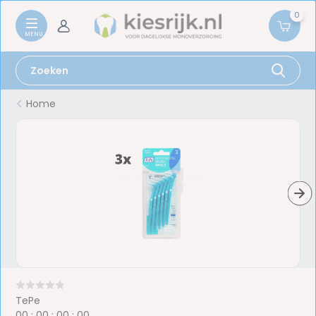
0
Home
TePe
0
0
:
0
0
:
0
0
:
0
0