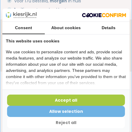
Voor 17u besteld,
morgen
in huis
1 miljoen+
tevreden klanten
Consent
About cookies
Details
Heb je een vraag over dit product?
Onze specialisten helpen je graag! Spreek ons aan
This website uses cookies
in de chat of stuur een e-mail.
We use cookies to personalize content and ads, provide social
Stuur e-mail
media features, and analyze our website traffic. We also share
information about your use of our site with our social media,
advertising, and analytics partners. These partners may
combine it with other information you've provided to them or that
Productomschrijving
they've collected from your use of their services.
Reviews
Accept all
Allow selection
Laatst bekeken producten
Reject all