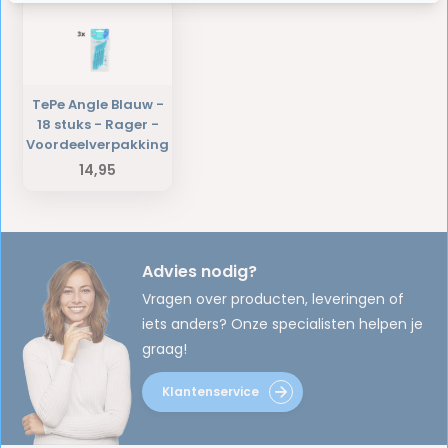
TePe Angle Blauw -
18 stuks - Rager -
Voordeelverpakking
14,95
Advies nodig?
Vragen over producten, leveringen of
iets anders? Onze specialisten helpen je
graag!
Klantenservice