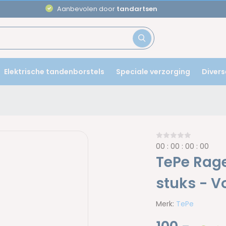
Aanbevolen door
tandartsen
Elektrische tandenborstels
Speciale verzorging
Divers
0
0
:
0
0
:
0
0
:
0
0
TePe Rage
stuks - V
Merk:
TePe