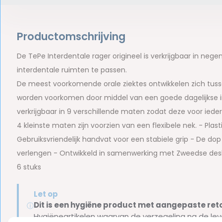
Productomschrijving
De TePe Interdentale rager origineel is verkrijgbaar in ne
interdentale ruimten te passen.
De meest voorkomende orale ziektes ontwikkelen zich tuss
worden voorkomen door middel van een goede dagelijkse int
verkrijgbaar in 9 verschillende maten zodat deze voor iede
4 kleinste maten zijn voorzien van een flexibele nek. - P
Gebruiksvriendelijk handvat voor een stabiele grip - De d
verlengen - Ontwikkeld in samenwerking met Zweedse deskun
6 stuks
Let op
Dit is een hygiëne product met aangepaste r
ⓘ
Hygiëneartikelen waarvan de verzegeling na de lev