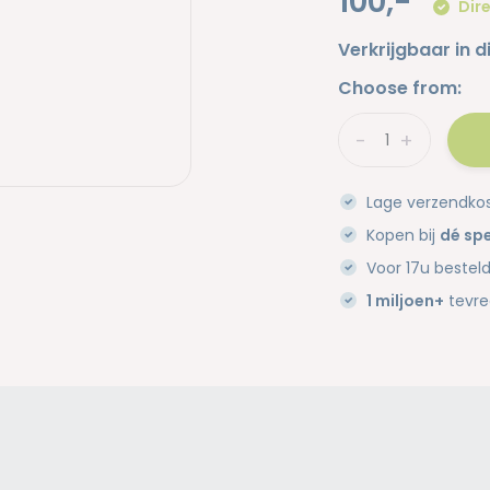
100,-
Dire
Verkrijgbaar in d
Choose from:
-
+
Lage verzendko
Kopen bij
dé spe
Voor 17u bestel
1 miljoen+
tevre