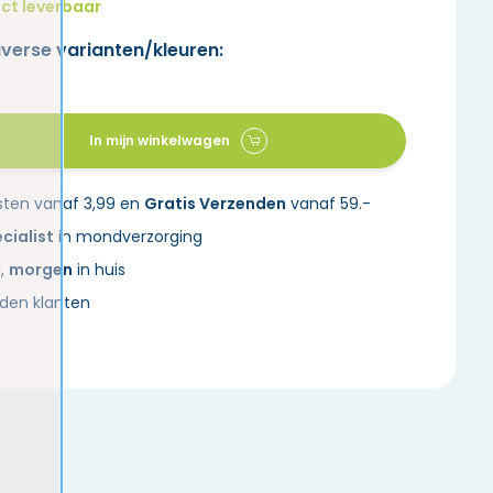
ct leverbaar
iverse varianten/kleuren:
In mijn winkelwagen
sten vanaf 3,99 en
Gratis Verzenden
vanaf 59.-
cialist
in mondverzorging
d,
morgen
in huis
den klanten