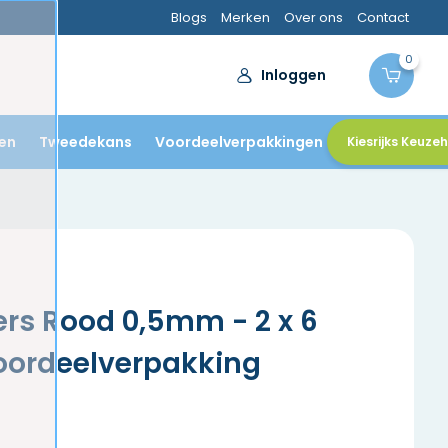
Blogs
Merken
Over ons
Contact
0
Inloggen
en
Tweedekans
Voordeelverpakkingen
Kiesrijks Keuze
rs Rood 0,5mm - 2 x 6
oordeelverpakking