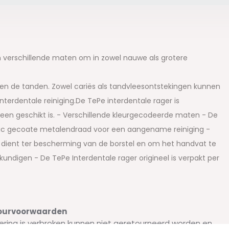
gen verschillende maten om in zowel nauwe als grotere
en de tanden. Zowel cariës als tandvleesontstekingen kunnen
erdentale reiniging.De TePe interdentale rager is
reen geschikt is. - Verschillende kleurgecodeerde maten - De
lastic gecoate metalendraad voor een aangename reiniging -
op dient ter bescherming van de borstel en om het handvat te
digen - De TePe Interdentale rager origineel is verpakt per
etourvoorwaarden
ering is verbroken kunnen niet geretourneerd worden en