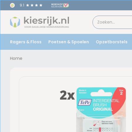
9.1
Ragers & Floss
Poetsen & Spoelen
Opzetborstels
Home