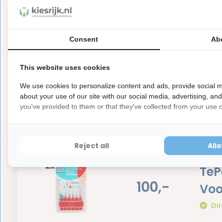
hebben ook een waardevermindering van 100%.
Consent
Ab
Reviews
This website uses cookies
0
5
from
Based on 0 reviews
We use cookies to personalize content and ads, provide social m
about your use of our site with our social media, advertising, an
Er zijn nog geen reviews geschreven over dit product..
you've provided to them or that they've collected from your use of
Reject all
All
TeP
100,-
Voo
Dir