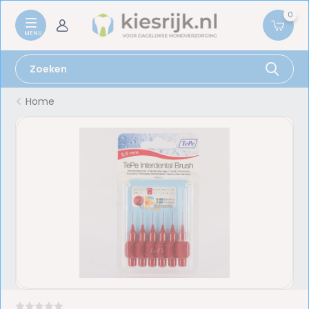
0
Home