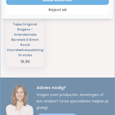
Reject all
Tepe Original
Ragers -
Interdentale
Borstels 0.5mm
Rood
Voordeelverpakking
10 stuks
19,99
Advies nodig?
Vragen over producten, leveringen of
iets anders? Onze specialisten helpen je
graag!