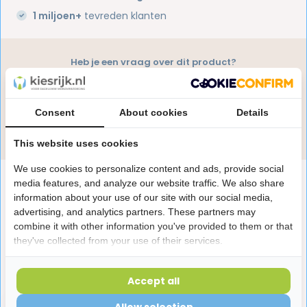
1 miljoen+
tevreden klanten
Heb je een vraag over dit product?
Onze specialisten helpen je graag! Spreek ons aan
in de chat of stuur een e-mail.
Consent
About cookies
Details
Stuur e-mail
This website uses cookies
We use cookies to personalize content and ads, provide social
Productomschrijving
media features, and analyze our website traffic. We also share
information about your use of our site with our social media,
advertising, and analytics partners. These partners may
Reviews
combine it with other information you've provided to them or that
they've collected from your use of their services.
Laatst bekeken producten
Accept all
Allow selection