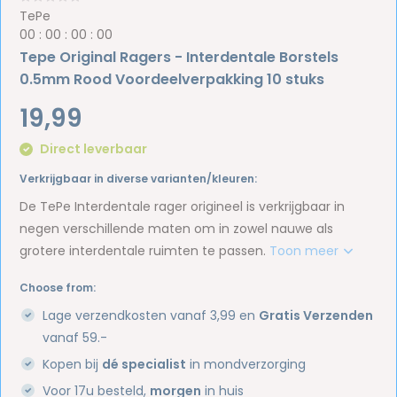
TePe
0
0
:
0
0
:
0
0
:
0
0
Tepe Original Ragers - Interdentale Borstels
0.5mm Rood Voordeelverpakking 10 stuks
19,99
Direct leverbaar
Verkrijgbaar in diverse varianten/kleuren:
De TePe Interdentale rager origineel is verkrijgbaar in
negen verschillende maten om in zowel nauwe als
grotere interdentale ruimten te passen.
Toon meer
Choose from:
Lage verzendkosten vanaf 3,99 en
Gratis Verzenden
vanaf 59.-
Kopen bij
dé specialist
in mondverzorging
Voor 17u besteld,
morgen
in huis