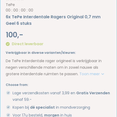
TePe
0
0
:
0
0
:
0
0
:
0
0
6x TePe Interdentale Ragers Original 0,7 mm
Geel 6 stuks
100,-
Direct leverbaar
Verkrijgbaar in diverse varianten/kleuren:
De TePe Interdentale rager origineel is verkrijgbaar in
negen verschillende maten om in zowel nauwe als
grotere interdentale ruimten te passen.
Toon meer
Choose from:
Lage verzendkosten vanaf 3,99 en
Gratis Verzenden
vanaf 59.-
Kopen bij
dé specialist
in mondverzorging
Voor 17u besteld,
morgen
in huis