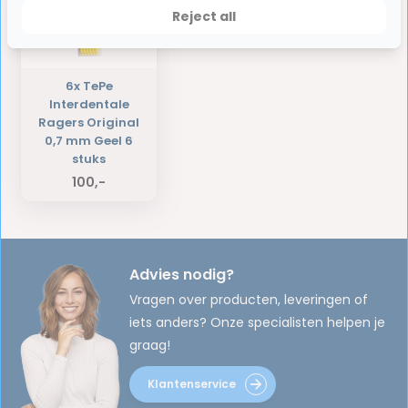
Reject all
6x TePe
Interdentale
Ragers Original
0,7 mm Geel 6
stuks
100,-
Advies nodig?
Vragen over producten, leveringen of
iets anders? Onze specialisten helpen je
graag!
Klantenservice