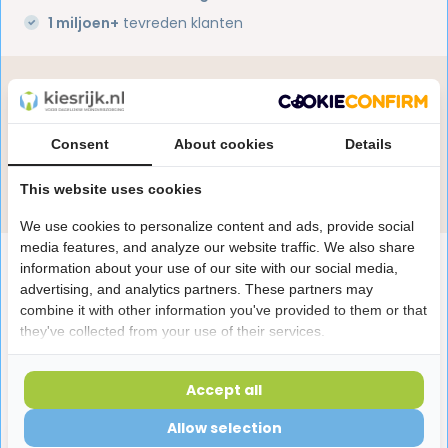
1 miljoen+
tevreden klanten
Heb je een vraag over dit product?
Onze specialisten helpen je graag! Spreek ons aan
in de chat of stuur een e-mail.
Consent
About cookies
Details
Stuur e-mail
This website uses cookies
We use cookies to personalize content and ads, provide social
media features, and analyze our website traffic. We also share
Productomschrijving
information about your use of our site with our social media,
advertising, and analytics partners. These partners may
combine it with other information you've provided to them or that
Reviews
they've collected from your use of their services.
Accept all
Laatst bekeken producten
Allow selection