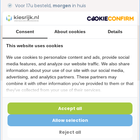
Voor 17u besteld,
morgen
in huis
1 miljoen+
tevreden klanten
Consent
About cookies
Details
Heb je een vraag over dit product?
Onze specialisten helpen je graag! Spreek ons aan
This website uses cookies
in de chat of stuur een e-mail.
We use cookies to personalize content and ads, provide social
media features, and analyze our website traffic. We also share
Stuur e-mail
information about your use of our site with our social media,
advertising, and analytics partners. These partners may
combine it with other information you've provided to them or that
Productomschrijving
they've collected from your use of their services.
Accept all
Reviews
Allow selection
Laatst bekeken producten
Reject all