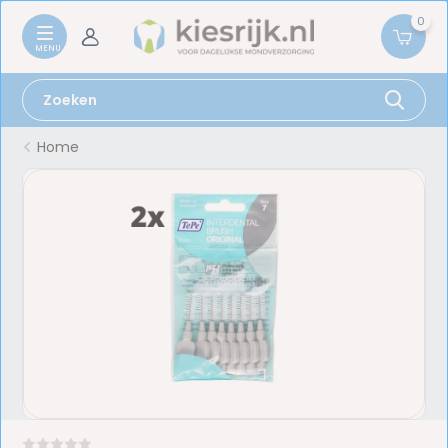
0
Home