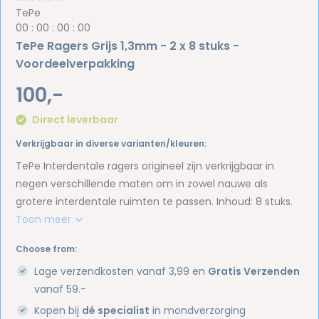
TePe
0
0
:
0
0
:
0
0
:
0
0
TePe Ragers Grijs 1,3mm - 2 x 8 stuks -
Voordeelverpakking
100,-
Direct leverbaar
Verkrijgbaar in diverse varianten/kleuren:
TePe Interdentale ragers origineel zijn verkrijgbaar in
negen verschillende maten om in zowel nauwe als
grotere interdentale ruimten te passen. Inhoud: 8 stuks.
Toon meer
Choose from:
Lage verzendkosten vanaf 3,99 en
Gratis Verzenden
vanaf 59.-
Kopen bij
dé specialist
in mondverzorging