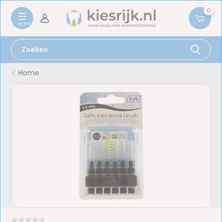
0
Home