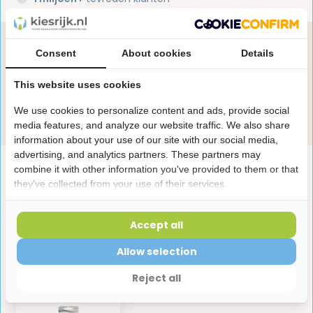
Heb je een vraag over dit product?
Consent
About cookies
Details
Onze specialisten helpen je graag! Spreek ons aan
in de chat of stuur een e-mail.
This website uses cookies
We use cookies to personalize content and ads, provide social
Stuur e-mail
media features, and analyze our website traffic. We also share
information about your use of our site with our social media,
advertising, and analytics partners. These partners may
Productomschrijving
combine it with other information you've provided to them or that
they've collected from your use of their services.
Reviews
Accept all
Allow selection
Laatst bekeken producten
Reject all