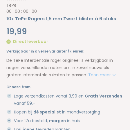
TePe
0
0
:
0
0
:
0
0
:
0
0
10x TePe Ragers 1,5 mm Zwart blister à 6 stuks
19,99
Direct leverbaar
Verkrijgbaar in diverse varianten/kleuren:
De TePe Interdentale rager origineel is verkrijgbaar in
negen verschillende maten om in zowel nauwe als
grotere interdentale ruimten te passen.
Toon meer
Choose from:
Lage verzendkosten vanaf 3,99 en
Gratis Verzenden
vanaf 59.-
Kopen bij
dé specialist
in mondverzorging
Voor 17u besteld,
morgen
in huis
1 miljoen+
tevreden klanten