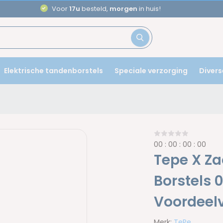
Voor
17u
besteld,
morgen
in huis!
Elektrische tandenborstels
Speciale verzorging
Divers
0
0
:
0
0
:
0
0
:
0
0
Tepe X Za
Borstels 
Voordeelv
Merk:
TePe