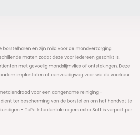
e borstelharen en zijn mild voor de mondverzorging.
erschillende maten zodat deze voor iedereen geschikt is.
patiënten met gevoelig mondslijmvlies of ontstekingen. Deze
el rondom implantaten of eenvoudigweg voor wie de voorkeur
 metalendraad voor een aangename reiniging -
op dient ter bescherming van de borstel en om het handvat te
ndigen - TePe Interdentale ragers extra Soft is verpakt per