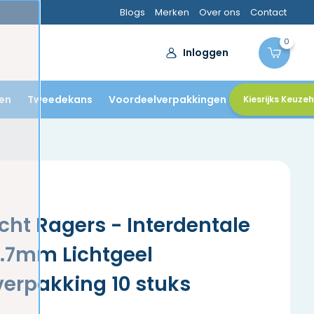
Blogs
Merken
Over ons
Contact
0
Inloggen
en
Tweedekans
Voordeelverpakkingen
Kiesrijks Keuze
cht Ragers - Interdentale
0.7mm Lichtgeel
erpakking 10 stuks