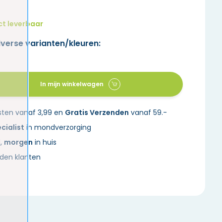
ct leverbaar
iverse varianten/kleuren:
In mijn winkelwagen
sten vanaf 3,99 en
Gratis Verzenden
vanaf 59.-
cialist
in mondverzorging
d,
morgen
in huis
den klanten