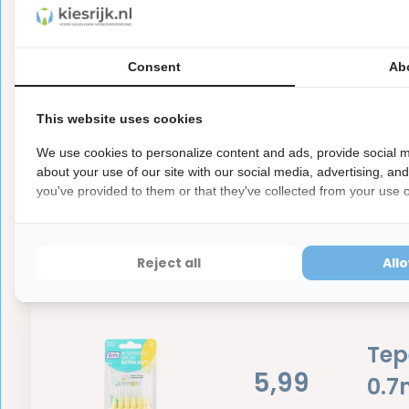
Dit is een hygiëne product met aangepaste r
ⓘ
Hygiëneartikelen waarvan de verzegeling na de lev
hebben ook een waardevermindering van 100%.
Consent
Ab
This website uses cookies
Reviews
We use cookies to personalize content and ads, provide social m
about your use of our site with our social media, advertising, an
0
5
from
Based on 0 reviews
you've provided to them or that they've collected from your use of
Er zijn nog geen reviews geschreven over dit product..
Reject all
All
Tep
5,99
0.7