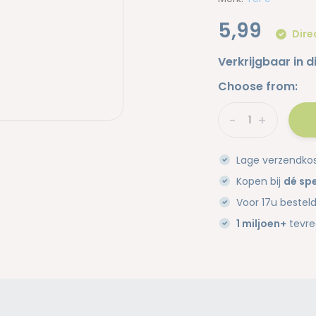
5,99
Dire
Verkrijgbaar in d
Choose from:
-
+
Lage verzendko
Kopen bij
dé spe
Voor 17u bestel
1 miljoen+
tevre