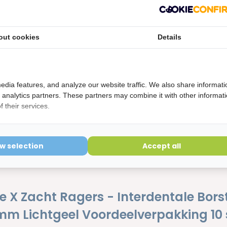
etourvoorwaarden
ering is verbroken kunnen niet geretourneerd worden en
out cookies
Details
edia features, and analyze our website traffic. We also share informati
d analytics partners. These partners may combine it with other informat
 their services.
ow selection
Accept all
e X Zacht Ragers - Interdentale Bors
mm Lichtgeel Voordeelverpakking 10 