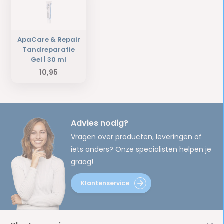
ApaCare & Repair
Tandreparatie
Gel | 30 ml
10,95
Advies nodig?
Vragen over producten, leveringen of
iets anders? Onze specialisten helpen je
graag!
Klantenservice