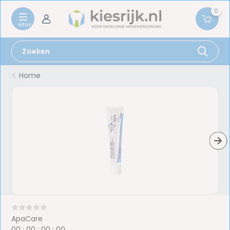
0
Home
ApaCare
0
0
:
0
0
:
0
0
:
0
0