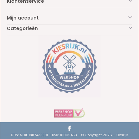
Klantenservice
Mijn account
Categorieën
BTW: NL861887438B01
KvK: 81009453
© Copyright 2026 - Kiesrijk