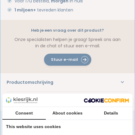
Voor 17u besteld,
morgen
in huis
1 miljoen+
tevreden klanten
Heb je een vraag over dit product?
Onze specialisten helpen je graag! Spreek ons aan
in de chat of stuur een e-mail.
Stuur e-mail
Productomschrijving
Reviews
Consent
About cookies
Details
This website uses cookies
Speciaal aanbevolen voor jou