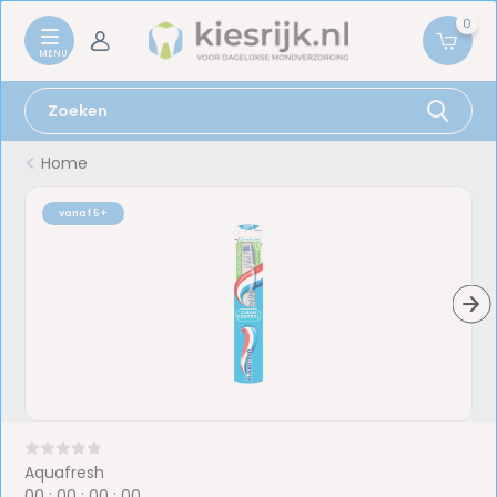
0
Home
vanaf 5+
Aquafresh
0
0
:
0
0
:
0
0
:
0
0