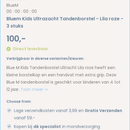
BlueM
0
0
:
0
0
:
0
0
:
0
0
Bluem Kids Ultrazacht Tandenborstel - Lila roze -
3 stuks
100,-
Direct leverbaar
Verkrijgbaar in diverse varianten/kleuren:
Blue M Kids Tandenborstel Ultracht Lila roze heeft een
kleine borstelkop en een handvat met extra grip. Deze
Blue M tandenborstel is geschikt voor kinderen van 4 tot
12 jaar.
Toon meer
Choose from:
Lage verzendkosten vanaf 3,99 en
Gratis Verzenden
vanaf 59.-
Kopen bij
dé specialist
in mondverzorging