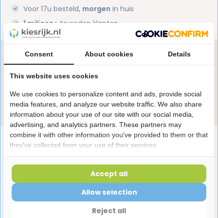
Voor 17u besteld,
morgen
in huis
1 miljoen+
tevreden klanten
Consent
About cookies
Details
Heb je een vraag over dit product?
Onze specialisten helpen je graag! Spreek ons aan
This website uses cookies
in de chat of stuur een e-mail.
We use cookies to personalize content and ads, provide social
Stuur e-mail
media features, and analyze our website traffic. We also share
information about your use of our site with our social media,
advertising, and analytics partners. These partners may
combine it with other information you've provided to them or that
Productomschrijving
they've collected from your use of their services.
Reviews
Accept all
Allow selection
Laatst bekeken producten
Reject all