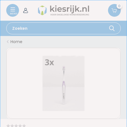
0
Home