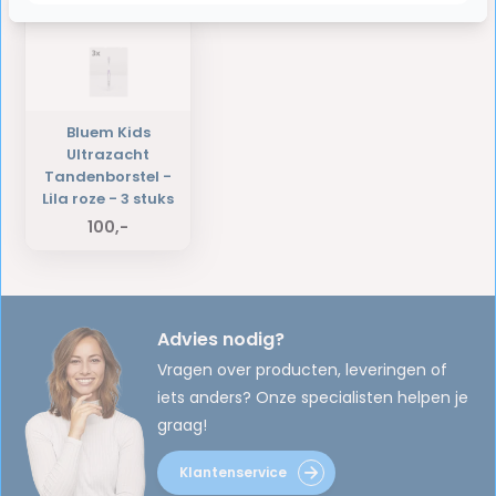
Bluem Kids
Ultrazacht
Tandenborstel -
Lila roze - 3 stuks
100,-
Advies nodig?
Vragen over producten, leveringen of
iets anders? Onze specialisten helpen je
graag!
Klantenservice