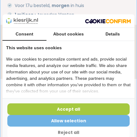
Voor 17u besteld,
morgen
in huis
1 miljoen+
tevreden klanten
Consent
About cookies
Details
Heb je een vraag over dit product?
Onze specialisten helpen je graag! Spreek ons aan
This website uses cookies
in de chat of stuur een e-mail.
We use cookies to personalize content and ads, provide social
Stuur e-mail
media features, and analyze our website traffic. We also share
information about your use of our site with our social media,
advertising, and analytics partners. These partners may
combine it with other information you've provided to them or that
Productomschrijving
they've collected from your use of their services.
Reviews
Accept all
Allow selection
Laatst bekeken producten
Reject all