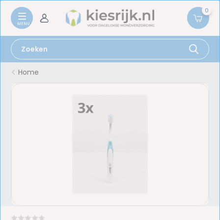
0
Home