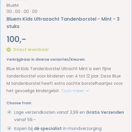
BlueM
0
0
:
0
0
:
0
0
:
0
0
Bluem Kids Ultrazacht Tandenborstel - Mint - 3
stuks
100,-
Direct leverbaar
Verkrijgbaar in diverse varianten/kleuren:
Blue M Kids Tandenborstel Ultracht Mint is een fijne
tandenborstel voor kinderen van 4 tot 12 jaar. Deze Blue
M tandenborstel heeft extra zachte borstelhaartjes voor
het gevoelige kindergebit.
Toon meer
Choose from:
Lage verzendkosten vanaf 3,99 en
Gratis Verzenden
vanaf 59.-
Kopen bij
dé specialist
in mondverzorging