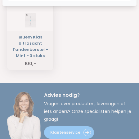
Bluem Kids
Ultrazacht
Tandenborstel -
Mint - 3 stuks
100,-
Advies nodig?
Vragen over producten, leveringen of
iets anders? Onze specialisten helpen je
graag!
Klantenservice